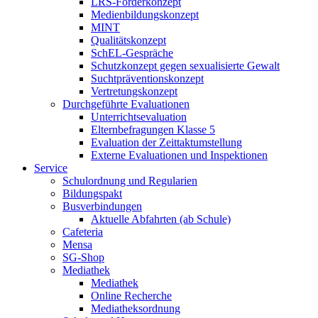
LRS-Förderkonzept
Medienbildungskonzept
MINT
Qualitätskonzept
SchEL-Gespräche
Schutzkonzept gegen sexualisierte Gewalt
Suchtpräventionskonzept
Vertretungskonzept
Durchgeführte Evaluationen
Unterrichtsevaluation
Elternbefragungen Klasse 5
Evaluation der Zeittaktumstellung
Externe Evaluationen und Inspektionen
Service
Schulordnung und Regularien
Bildungspakt
Busverbindungen
Aktuelle Abfahrten (ab Schule)
Cafeteria
Mensa
SG-Shop
Mediathek
Mediathek
Online Recherche
Mediatheksordnung