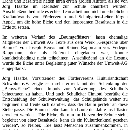
Eiche und Basaltstele hatten ihren ersten großen Auftritt, als sie von
Jörg Haafke im Radlader zur Schule chauffiert wurden.
Anschließend bedurfte es echter Teamarbeit und nicht unerheblichen
Kraftaufwands von Förderverein und Schulgarten-Leiter Jürgen
Appel, um die hohe Eiche und den imposanten Basaltstein in die
Erde zu setzen.
Im weiteren Verlauf des „Baumgeflüsters“ lasen ehemalige
Mitglieder der Umwelt-AG Texte aus dem Werk „Gespräche über
Bäume“ von Joseph Beuys und Rainer Rappmann vor. Verleger
Rappmann, der als Referent eingeladen war, konnte
krankheitsbedingt nicht teilnehmen. Anschließend an die Lesung
wurde die Eiche unter Begleitung guter Wünsche der Umwelt-AG
eingepflanzt.
Jörg Haafke, Vorsitzender des Fördervereins Kulturlandschaft
Schwalm e.V. zeigte sich sehr erfreut, mit der Schenkung der
„Beuys-Eiche" einen Impuls zur Aufwertung des Schulhofs
beigetragen zu haben. Und auch Schulleiter Cimiotti begrüßte die
Entscheidung der Schulverwaltung, das Schulgelände weiter zu
begrünen und freute sich darüber, dass der Baum perfekt an diese
Stelle passe. Die Baumscheibe kann im Laufe der Jahre ins Pflaster
erweitert werden. „Die Eiche, die nun im Herzen der Schule steht,
begleitet von einer Basaltstele, kann als ein Kulturdenkmal gesehen
werden“, so Neiber, „Sie lässt Menschen zusammenkommen, in