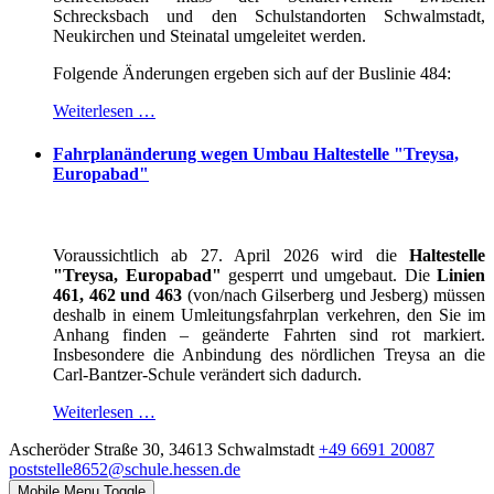
Schrecksbach und den Schulstandorten Schwalmstadt,
Neukirchen und Steinatal umgeleitet werden.
Folgende Änderungen ergeben sich auf der Buslinie 484:
Weiterlesen …
Fahrplanänderung wegen Umbau Haltestelle "Treysa,
Europabad"
Voraussichtlich ab 27. April 2026 wird die
Haltestelle
"Treysa, Europabad"
gesperrt und umgebaut. Die
Linien
461, 462 und 463
(von/nach Gilserberg und Jesberg) müssen
deshalb in einem Umleitungsfahrplan verkehren, den Sie im
Anhang finden – geänderte Fahrten sind rot markiert.
Insbesondere die Anbindung des nördlichen Treysa an die
Carl-Bantzer-Schule verändert sich dadurch.
Weiterlesen …
Ascheröder Straße 30, 34613 Schwalmstadt
+49 6691 20087
poststelle8652@schule.hessen.de
Mobile Menu Toggle