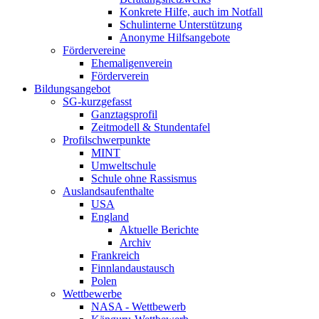
Konkrete Hilfe, auch im Notfall
Schulinterne Unterstützung
Anonyme Hilfsangebote
Fördervereine
Ehemaligenverein
Förderverein
Bildungsangebot
SG-kurzgefasst
Ganztagsprofil
Zeitmodell & Stundentafel
Profilschwerpunkte
MINT
Umweltschule
Schule ohne Rassismus
Auslandsaufenthalte
USA
England
Aktuelle Berichte
Archiv
Frankreich
Finnlandaustausch
Polen
Wettbewerbe
NASA - Wettbewerb