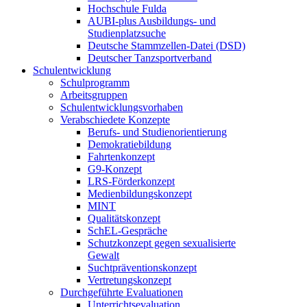
Hochschule Fulda
AUBI-plus Ausbildungs- und
Studienplatzsuche
Deutsche Stammzellen-Datei (DSD)
Deutscher Tanzsportverband
Schulentwicklung
Schulprogramm
Arbeitsgruppen
Schulentwicklungsvorhaben
Verabschiedete Konzepte
Berufs- und Studienorientierung
Demokratiebildung
Fahrtenkonzept
G9-Konzept
LRS-Förderkonzept
Medienbildungskonzept
MINT
Qualitätskonzept
SchEL-Gespräche
Schutzkonzept gegen sexualisierte
Gewalt
Suchtpräventionskonzept
Vertretungskonzept
Durchgeführte Evaluationen
Unterrichtsevaluation