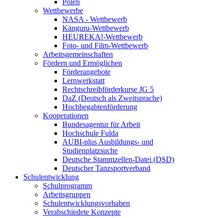
Polen
Wettbewerbe
NASA - Wettbewerb
Känguru-Wettbewerb
HEUREKA!-Wettbewerb
Foto- und Film-Wettbewerb
Arbeitsgemeinschaften
Fördern und Ermöglichen
Förderangebote
Lernwerkstatt
Rechtschreibförderkurse JG 5
DaZ (Deutsch als Zweitsprache)
Hochbegabtenförderung
Kooperationen
Bundesagentur für Arbeit
Hochschule Fulda
AUBI-plus Ausbildungs- und
Studienplatzsuche
Deutsche Stammzellen-Datei (DSD)
Deutscher Tanzsportverband
Schulentwicklung
Schulprogramm
Arbeitsgruppen
Schulentwicklungsvorhaben
Verabschiedete Konzepte