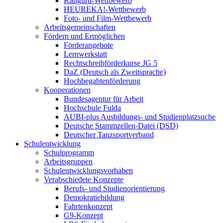
Känguru-Wettbewerb
HEUREKA!-Wettbewerb
Foto- und Film-Wettbewerb
Arbeitsgemeinschaften
Fördern und Ermöglichen
Förderangebote
Lernwerkstatt
Rechtschreibförderkurse JG 5
DaZ (Deutsch als Zweitsprache)
Hochbegabtenförderung
Kooperationen
Bundesagentur für Arbeit
Hochschule Fulda
AUBI-plus Ausbildungs- und Studienplatzsuche
Deutsche Stammzellen-Datei (DSD)
Deutscher Tanzsportverband
Schulentwicklung
Schulprogramm
Arbeitsgruppen
Schulentwicklungsvorhaben
Verabschiedete Konzepte
Berufs- und Studienorientierung
Demokratiebildung
Fahrtenkonzept
G9-Konzept