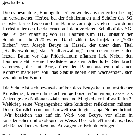
geschaffen.
Dieses besondere „Baumgeflüster” entwuchs aus der ersten Lesung
im vergangenen Herbst, bei der Schülerinnen und Schüler des SG
selbstverfasste Texte rund um Bäume vortrugen. Gelesen wurde im
Herbst unter den Feldahornen auf dem vorderen Schulhof des SG,
die Teil der Pflanzung von 111 Bäumen zum 111. Jubiläum der
Schule im Jahr 2020 waren. Damit zitiert das Projekt die „7000
Eichen” von Joseph Beuys in Kassel, der unter dem Titel
„Stadtverwaldung statt Stadtverwaltung“ den ersten sowie den
letzten Baum vor das Fridericianum pflanzen ließ. Neben den
Bäumen steht je eine Basaltstele, aus dem Allendorfer Steinbruch
stammend, die laut Beuys über den Baum wachen und einen
Kontrast markieren soll: das Stabile neben dem wachsenden, sich
verändernden Baum.
Die Schule ist sich bewusst darüber, dass Beuys kein unumstrittener
Künstler ist, kreiden ihm doch einige Forscher*innen an, dass er als
Zeitzeuge des Nationalsozialismus und Mitglied der Luftwaffe im 2.
Weltkrieg seine Vergangenheit hätte kritischer reflektieren müssen.
Doch Kunstlehrerin und Umweltbeauftragte Tanja Neiber betont:
„Wir beziehen uns auf ein Werk von Beuys, vor allem in
künstlerischer und ökologischer Weise. Dies schließt nicht aus, dass
wir Beuys’ Denkweisen und Aussagen kritisch hinterfragen.“