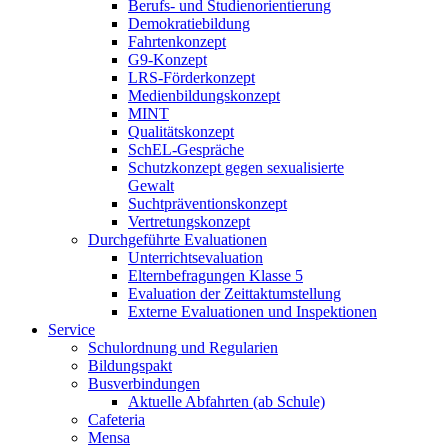
Berufs- und Studienorientierung
Demokratiebildung
Fahrtenkonzept
G9-Konzept
LRS-Förderkonzept
Medienbildungskonzept
MINT
Qualitätskonzept
SchEL-Gespräche
Schutzkonzept gegen sexualisierte
Gewalt
Suchtpräventionskonzept
Vertretungskonzept
Durchgeführte Evaluationen
Unterrichtsevaluation
Elternbefragungen Klasse 5
Evaluation der Zeittaktumstellung
Externe Evaluationen und Inspektionen
Service
Schulordnung und Regularien
Bildungspakt
Busverbindungen
Aktuelle Abfahrten (ab Schule)
Cafeteria
Mensa