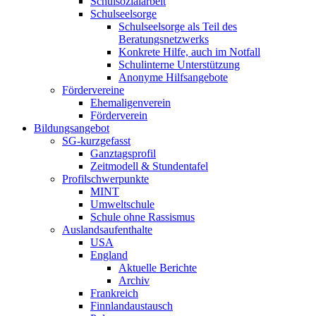
Schulsozialarbeit
Schulseelsorge
Schulseelsorge als Teil des
Beratungsnetzwerks
Konkrete Hilfe, auch im Notfall
Schulinterne Unterstützung
Anonyme Hilfsangebote
Fördervereine
Ehemaligenverein
Förderverein
Bildungsangebot
SG-kurzgefasst
Ganztagsprofil
Zeitmodell & Stundentafel
Profilschwerpunkte
MINT
Umweltschule
Schule ohne Rassismus
Auslandsaufenthalte
USA
England
Aktuelle Berichte
Archiv
Frankreich
Finnlandaustausch