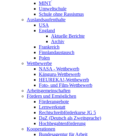
MINT
Umweltschule
Schule ohne Rassismus
Auslandsaufenthalte
USA
England
Aktuelle Berichte
Archiv
Frankreich
Finnlandaustausch
Polen
Wettbewerbe
NASA - Wettbewerb
Känguru-Wettbewerb
HEUREKA!-Wettbewerb
Foto- und Film-Wettbewerb
Arbeitsgemeinschaften
Fördern und Ermöglichen
Förderangebote
Lernwerkstatt
Rechtschreibförderkurse JG 5
DaZ (Deutsch als Zweitsprache)
Hochbegabtenförderung
Kooperationen
Bundesagentur für Arbeit