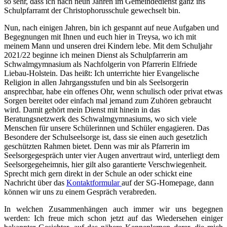
so sehr, dass ich nach neun Jahren im Gemeindedienst ganz ins
Schulpfarramt der Christophorusschule gewechselt bin.
Nun, nach einigen Jahren, bin ich gespannt auf neue Aufgaben und
Begegnungen mit Ihnen und euch hier in Treysa, wo ich mit
meinem Mann und unseren drei Kindern lebe. Mit dem Schuljahr
2021/22 beginne ich meinen Dienst als Schulpfarrerin am
Schwalmgymnasium als Nachfolgerin von Pfarrerin Elfriede
Liebau-Holstein. Das heißt: Ich unterrichte hier Evangelische
Religion in allen Jahrgangsstufen und bin als Seelsorgerin
ansprechbar, habe ein offenes Ohr, wenn schulisch oder privat etwas
Sorgen bereitet oder einfach mal jemand zum Zuhören gebraucht
wird. Damit gehört mein Dienst mit hinein in das
Beratungsnetzwerk des Schwalmgymnasiums, wo sich viele
Menschen für unsere Schülerinnen und Schüler engagieren. Das
Besondere der Schulseelsorge ist, dass sie einen auch gesetzlich
geschützten Rahmen bietet. Denn was mir als Pfarrerin im
Seelsorgegespräch unter vier Augen anvertraut wird, unterliegt dem
Seelsorgegeheimnis, hier gilt also garantierte Verschwiegenheit.
Sprecht mich gern direkt in der Schule an oder schickt eine
Nachricht über das
Kontaktformular
auf der SG-Homepage, dann
können wir uns zu einem Gespräch verabreden.
In welchen Zusammenhängen auch immer wir uns begegnen
werden: Ich freue mich schon jetzt auf das Wiedersehen einiger