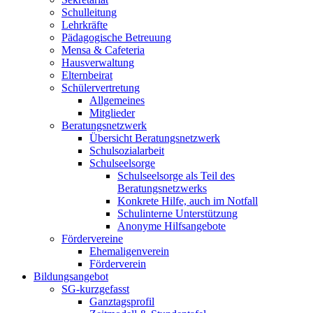
Schulleitung
Lehrkräfte
Pädagogische Betreuung
Mensa & Cafeteria
Hausverwaltung
Elternbeirat
Schülervertretung
Allgemeines
Mitglieder
Beratungsnetzwerk
Übersicht Beratungsnetzwerk
Schulsozialarbeit
Schulseelsorge
Schulseelsorge als Teil des
Beratungsnetzwerks
Konkrete Hilfe, auch im Notfall
Schulinterne Unterstützung
Anonyme Hilfsangebote
Fördervereine
Ehemaligenverein
Förderverein
Bildungsangebot
SG-kurzgefasst
Ganztagsprofil