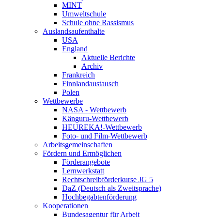
MINT
Umweltschule
Schule ohne Rassismus
Auslandsaufenthalte
USA
England
Aktuelle Berichte
Archiv
Frankreich
Finnlandaustausch
Polen
Wettbewerbe
NASA - Wettbewerb
Känguru-Wettbewerb
HEUREKA!-Wettbewerb
Foto- und Film-Wettbewerb
Arbeitsgemeinschaften
Fördern und Ermöglichen
Förderangebote
Lernwerkstatt
Rechtschreibförderkurse JG 5
DaZ (Deutsch als Zweitsprache)
Hochbegabtenförderung
Kooperationen
Bundesagentur für Arbeit