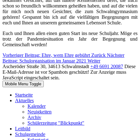
bekannter Gesichter, auf das nähere Kennenlernen derer, die mich
schon so freundlich willkommen geheißen haben, und auf die vielen
für mich noch neuen Gesichter, die zum Schwalmgymnasium
gehören! Gespannt bin ich auf die vielfältigen Begegnungen mit
euch und Ihnen an unserem gemeinsamen Lebensort Schule.
Euch und Ihnen allen einen guten Start ins neue Schuljahr. Möge es
trotz der Pandemiesituation ein Jahr der Begegnung und
Gemeinschaft werden!
Vorheriger Beitrag: Ehre, wem Ehre gebührt
Zurück
Nächster
Beitrag: Schulorganisation im Januar 2021
Weiter
Ascheröder Straße 30, 34613 Schwalmstadt
+49 6691 20087
Diese
E-Mail-Adresse ist vor Spambots geschützt! Zur Anzeige muss
JavaScript eingeschaltet sein.
Mobile Menu Toggle
Startseite
Aktuelles
Kalender
Neuigkeiten
Archiv
Schülerzeitung "Blickpunkt"
Leitbild
Schulgemeinde
Sekretariat