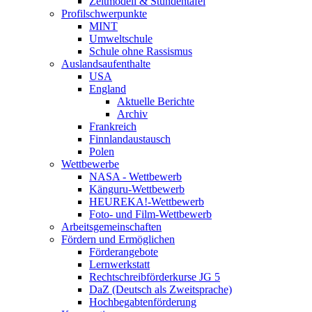
Zeitmodell & Stundentafel
Profilschwerpunkte
MINT
Umweltschule
Schule ohne Rassismus
Auslandsaufenthalte
USA
England
Aktuelle Berichte
Archiv
Frankreich
Finnlandaustausch
Polen
Wettbewerbe
NASA - Wettbewerb
Känguru-Wettbewerb
HEUREKA!-Wettbewerb
Foto- und Film-Wettbewerb
Arbeitsgemeinschaften
Fördern und Ermöglichen
Förderangebote
Lernwerkstatt
Rechtschreibförderkurse JG 5
DaZ (Deutsch als Zweitsprache)
Hochbegabtenförderung