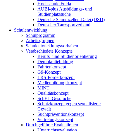
Hochschule Fulda
AUBI-plus Ausbildungs- und
Studienplatzsuche
Deutsche Stammzellen-Datei (DSD)
Deutscher Tanzsportverband
Schulentwicklung
Schulprogramm
Arbeitsgruppen
Schulentwicklungsvorhaben
Verabschiedete Konzepte
Berufs- und Studienorientierung
Demokratiebildung
Fahrtenkonzept
G9-Konzept
LRS-Förderkonzept
Medienbildungskonzept
MINT
Qualitätskonzept
SchEL-Gespräche
Schutzkonzept gegen sexualisierte
Gewalt
Suchtpräventionskonzept
Vertretungskonzept
Durchgeführte Evaluationen
Unterrichtsevaluation