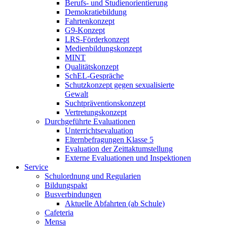
Berufs- und Studienorientierung
Demokratiebildung
Fahrtenkonzept
G9-Konzept
LRS-Förderkonzept
Medienbildungskonzept
MINT
Qualitätskonzept
SchEL-Gespräche
Schutzkonzept gegen sexualisierte
Gewalt
Suchtpräventionskonzept
Vertretungskonzept
Durchgeführte Evaluationen
Unterrichtsevaluation
Elternbefragungen Klasse 5
Evaluation der Zeittaktumstellung
Externe Evaluationen und Inspektionen
Service
Schulordnung und Regularien
Bildungspakt
Busverbindungen
Aktuelle Abfahrten (ab Schule)
Cafeteria
Mensa