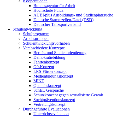
Kooperationen
Bundesagentur für Arbeit
Hochschule Fulda
AUBI-plus Ausbildungs- und Studienplatzsuche
Deutsche Stammzellen-Datei (DSD)
Deutscher Tanzsportverband
Schulentwicklung
Schulprogramm
Arbeitsgruppen
Schulentwicklungsvorhaben
Verabschiedete Konzepte
Berufs- und Studienorientierung
Demokratiebildung
Fahrtenkonzept
G9-Konzept
LRS-Förderkonzept
Medienbildungskonzept
MINT
Qualitätskonzept
SchEL-Gespräche
Schutzkonzept gegen sexualisierte Gewalt
Suchtpräventionskonzept
Vertretungskonzept
Durchgeführte Evaluationen
Unterrichtsevaluation