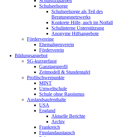
Schulsozialarbeit
Schulseelsorge
Schulseelsorge als Teil des
Beratungsnetzwerks
Konkrete Hilfe, auch im Notfall
Schulinterne Unterstützung
Anonyme Hilfsangebote
Fördervereine
Ehemaligenverein
Förderverein
Bildungsangebot
SG-kurzgefasst
Ganztagsprofil
Zeitmodell & Stundentafel
Profilschwerpunkte
MINT
Umweltschule
Schule ohne Rassismus
Auslandsaufenthalte
USA
England
Aktuelle Berichte
Archiv
Frankreich
Finnlandaustausch