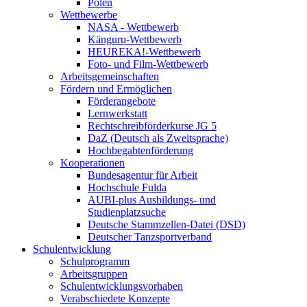
Polen
Wettbewerbe
NASA - Wettbewerb
Känguru-Wettbewerb
HEUREKA!-Wettbewerb
Foto- und Film-Wettbewerb
Arbeitsgemeinschaften
Fördern und Ermöglichen
Förderangebote
Lernwerkstatt
Rechtschreibförderkurse JG 5
DaZ (Deutsch als Zweitsprache)
Hochbegabtenförderung
Kooperationen
Bundesagentur für Arbeit
Hochschule Fulda
AUBI-plus Ausbildungs- und
Studienplatzsuche
Deutsche Stammzellen-Datei (DSD)
Deutscher Tanzsportverband
Schulentwicklung
Schulprogramm
Arbeitsgruppen
Schulentwicklungsvorhaben
Verabschiedete Konzepte