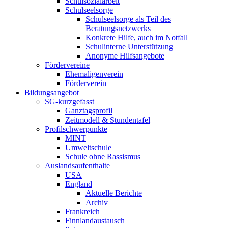
Schulsozialarbeit
Schulseelsorge
Schulseelsorge als Teil des
Beratungsnetzwerks
Konkrete Hilfe, auch im Notfall
Schulinterne Unterstützung
Anonyme Hilfsangebote
Fördervereine
Ehemaligenverein
Förderverein
Bildungsangebot
SG-kurzgefasst
Ganztagsprofil
Zeitmodell & Stundentafel
Profilschwerpunkte
MINT
Umweltschule
Schule ohne Rassismus
Auslandsaufenthalte
USA
England
Aktuelle Berichte
Archiv
Frankreich
Finnlandaustausch