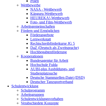
Polen
Wettbewerbe
NASA - Wettbewerb
Känguru-Wettbewerb
HEUREKA!-Wettbewerb
Foto- und Film-Wettbewerb
Arbeitsgemeinschaften
Fördern und Ermöglichen
Förderangebote
Lernwerkstatt
Rechtschreibförderkurse JG 5
DaZ (Deutsch als Zweitsprache)
Hochbegabtenförderung
Kooperationen
Bundesagentur für Arbeit
Hochschule Fulda
AUBI-plus Ausbildungs- und
Studienplatzsuche
Deutsche Stammzellen-Datei (DSD)
Deutscher Tanzsportverband
Schulentwicklung
Schulprogramm
Arbeitsgruppen
Schulentwicklungsvorhaben
Verabschiedete Konzepte