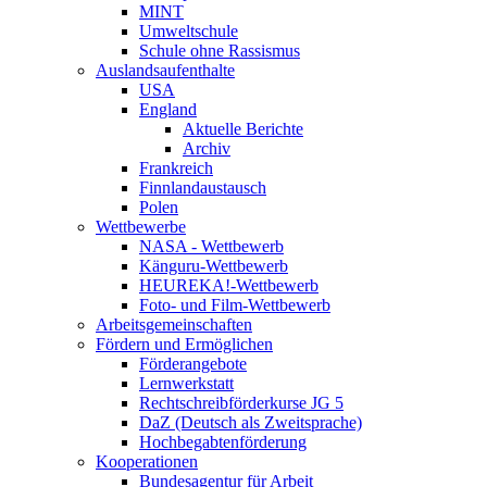
MINT
Umweltschule
Schule ohne Rassismus
Auslandsaufenthalte
USA
England
Aktuelle Berichte
Archiv
Frankreich
Finnlandaustausch
Polen
Wettbewerbe
NASA - Wettbewerb
Känguru-Wettbewerb
HEUREKA!-Wettbewerb
Foto- und Film-Wettbewerb
Arbeitsgemeinschaften
Fördern und Ermöglichen
Förderangebote
Lernwerkstatt
Rechtschreibförderkurse JG 5
DaZ (Deutsch als Zweitsprache)
Hochbegabtenförderung
Kooperationen
Bundesagentur für Arbeit