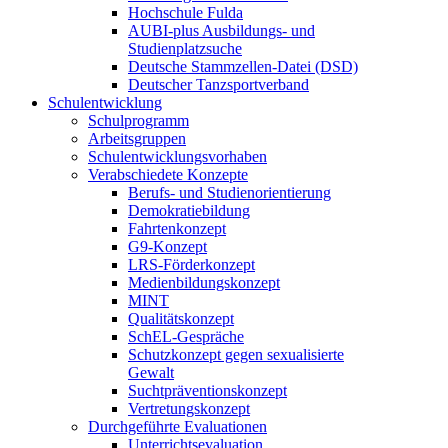
Hochschule Fulda
AUBI-plus Ausbildungs- und
Studienplatzsuche
Deutsche Stammzellen-Datei (DSD)
Deutscher Tanzsportverband
Schulentwicklung
Schulprogramm
Arbeitsgruppen
Schulentwicklungsvorhaben
Verabschiedete Konzepte
Berufs- und Studienorientierung
Demokratiebildung
Fahrtenkonzept
G9-Konzept
LRS-Förderkonzept
Medienbildungskonzept
MINT
Qualitätskonzept
SchEL-Gespräche
Schutzkonzept gegen sexualisierte
Gewalt
Suchtpräventionskonzept
Vertretungskonzept
Durchgeführte Evaluationen
Unterrichtsevaluation