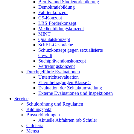
Berufs- und Studienorientierung
Demokratiebildung
Fahrtenkonzept
G9-Konzept
LRS-Förderkonzept
Medienbildungskonzept
MINT
Qualitätskonzept
SchEL-Gespräche
Schutzkonzept gegen sexualisierte
Gewalt
Suchtpräventionskonzept
Vertretungskonzept
Durchgeführte Evaluationen
Unterrichtsevaluation
Elternbefragungen Klasse 5
Evaluation der Zeittaktumstellung
Externe Evaluationen und Inspektionen
Service
Schulordnung und Regularien
Bildungspakt
Busverbindungen
Aktuelle Abfahrten (ab Schule)
Cafeteria
Mensa