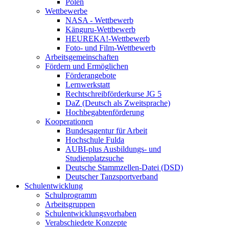
Polen
Wettbewerbe
NASA - Wettbewerb
Känguru-Wettbewerb
HEUREKA!-Wettbewerb
Foto- und Film-Wettbewerb
Arbeitsgemeinschaften
Fördern und Ermöglichen
Förderangebote
Lernwerkstatt
Rechtschreibförderkurse JG 5
DaZ (Deutsch als Zweitsprache)
Hochbegabtenförderung
Kooperationen
Bundesagentur für Arbeit
Hochschule Fulda
AUBI-plus Ausbildungs- und
Studienplatzsuche
Deutsche Stammzellen-Datei (DSD)
Deutscher Tanzsportverband
Schulentwicklung
Schulprogramm
Arbeitsgruppen
Schulentwicklungsvorhaben
Verabschiedete Konzepte