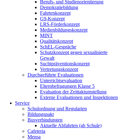
Berufs- und Studienorientierung
Demokratiebildung
Fahrtenkonzept
G9-Konzept
LRS-Förderkonzept
Medienbildungskonzept
MINT
Qualitätskonzept
SchEL-Gespräche
Schutzkonzept gegen sexualisierte
Gewalt
Suchtpräventionskonzept
Vertretungskonzept
Durchgeführte Evaluationen
Unterrichtsevaluation
Elternbefragungen Klasse 5
Evaluation der Zeittaktumstellung
Externe Evaluationen und Inspektionen
Service
Schulordnung und Regularien
Bildungspakt
Busverbindungen
Aktuelle Abfahrten (ab Schule)
Cafeteria
Mensa