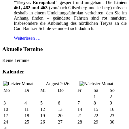
"Treysa, Europabad"
gesperrt und umgebaut. Die
Linien
461, 462 und 463
(von/nach Gilserberg und Jesberg) müssen
deshalb in einem Umleitungsfahrplan verkehren, den Sie im
Anhang finden – geänderte Fahrten sind rot markiert.
Insbesondere die Anbindung des nördlichen Treysa an die
Carl-Bantzer-Schule verändert sich dadurch.
Weiterlesen …
Aktuelle Termine
Keine Termine
Kalender
August 2026
Mo
Di
Mi
Do
Fr
Sa
So
1
2
3
4
5
6
7
8
9
10
11
12
13
14
15
16
17
18
19
20
21
22
23
24
25
26
27
28
29
30
31