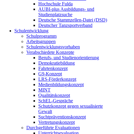
Hochschule Fulda
AUBI-plus Ausbildungs- und
Studienplatzsuche
Deutsche Stammzellen-Datei (DSD)
Deutscher Tanzsportverband
Schulentwicklung
Schulprogramm
Arbeitsgruppen
Schulentwicklungsvorhaben
Verabschiedete Konzepte
Berufs- und Studienorientierung
Demokratiebildung
Fahrtenkonzept
G9-Konzept
LRS-Förderkonzept
Medienbildungskonzept
MINT
Qualitätskonzept
SchEL-Gespräche
Schutzkonzept gegen sexualisierte
Gewalt
Suchtpräventionskonzept
Vertretungskonzept
Durchgeführte Evaluationen
Unterrichtsevaluation