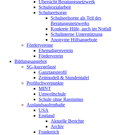
Übersicht Beratungsnetzwerk
Schulsozialarbeit
Schulseelsorge
Schulseelsorge als Teil des
Beratungsnetzwerks
Konkrete Hilfe, auch im Notfall
Schulinterne Unterstützung
Anonyme Hilfsangebote
Fördervereine
Ehemaligenverein
Förderverein
Bildungsangebot
SG-kurzgefasst
Ganztagsprofil
Zeitmodell & Stundentafel
Profilschwerpunkte
MINT
Umweltschule
Schule ohne Rassismus
Auslandsaufenthalte
USA
England
Aktuelle Berichte
Archiv
Frankreich