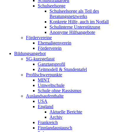
Schulsozialarbeit
Schulseelsorge
Schulseelsorge als Teil des
Beratungsnetzwerks
Konkrete Hilfe, auch im Notfall
Schulinterne Unterstützung
Anonyme Hilfsangebote
Fördervereine
Ehemaligenverein
Förderverein
Bildungsangebot
SG-kurzgefasst
Ganztagsprofil
Zeitmodell & Stundentafel
Profilschwerpunkte
MINT
Umweltschule
Schule ohne Rassismus
Auslandsaufenthalte
USA
England
Aktuelle Berichte
Archiv
Frankreich
Finnlandaustausch