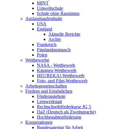
MINT
Umweltschule
Schule ohne Rassismus
Auslandsaufenthalte
USA
England
Aktuelle Berichte
Archiv
Frankreich
Finnlandaustausch
Polen
Wettbewerbe
NASA - Wettbewerb
Känguru-Wettbewerb
HEUREKA!-Wettbewerb
Foto- und Film-Wettbewerb
Arbeitsgemeinschaften
Fördern und Ermöglichen
Förderangebote
Lernwerkstatt
Rechtschreibförderkurse JG 5
DaZ (Deutsch als Zweitsprache)
Hochbegabtenförderung
Kooperationen
Bundesagentur für Arbeit