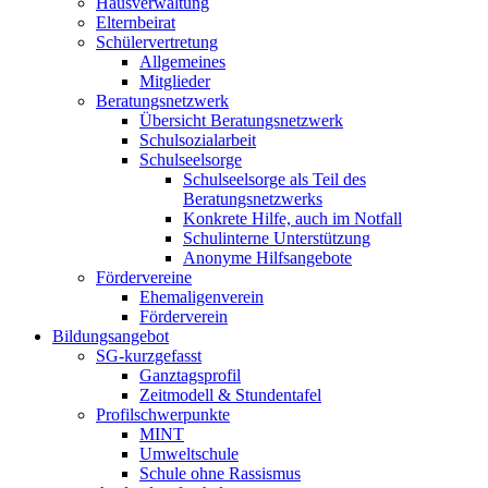
Hausverwaltung
Elternbeirat
Schülervertretung
Allgemeines
Mitglieder
Beratungsnetzwerk
Übersicht Beratungsnetzwerk
Schulsozialarbeit
Schulseelsorge
Schulseelsorge als Teil des
Beratungsnetzwerks
Konkrete Hilfe, auch im Notfall
Schulinterne Unterstützung
Anonyme Hilfsangebote
Fördervereine
Ehemaligenverein
Förderverein
Bildungsangebot
SG-kurzgefasst
Ganztagsprofil
Zeitmodell & Stundentafel
Profilschwerpunkte
MINT
Umweltschule
Schule ohne Rassismus