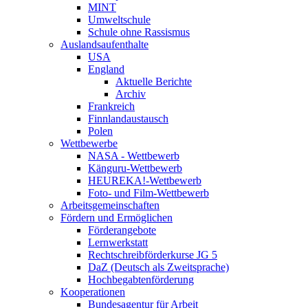
MINT
Umweltschule
Schule ohne Rassismus
Auslandsaufenthalte
USA
England
Aktuelle Berichte
Archiv
Frankreich
Finnlandaustausch
Polen
Wettbewerbe
NASA - Wettbewerb
Känguru-Wettbewerb
HEUREKA!-Wettbewerb
Foto- und Film-Wettbewerb
Arbeitsgemeinschaften
Fördern und Ermöglichen
Förderangebote
Lernwerkstatt
Rechtschreibförderkurse JG 5
DaZ (Deutsch als Zweitsprache)
Hochbegabtenförderung
Kooperationen
Bundesagentur für Arbeit