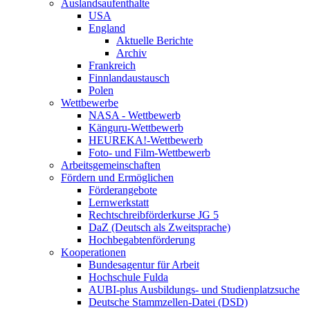
Auslandsaufenthalte
USA
England
Aktuelle Berichte
Archiv
Frankreich
Finnlandaustausch
Polen
Wettbewerbe
NASA - Wettbewerb
Känguru-Wettbewerb
HEUREKA!-Wettbewerb
Foto- und Film-Wettbewerb
Arbeitsgemeinschaften
Fördern und Ermöglichen
Förderangebote
Lernwerkstatt
Rechtschreibförderkurse JG 5
DaZ (Deutsch als Zweitsprache)
Hochbegabtenförderung
Kooperationen
Bundesagentur für Arbeit
Hochschule Fulda
AUBI-plus Ausbildungs- und Studienplatzsuche
Deutsche Stammzellen-Datei (DSD)