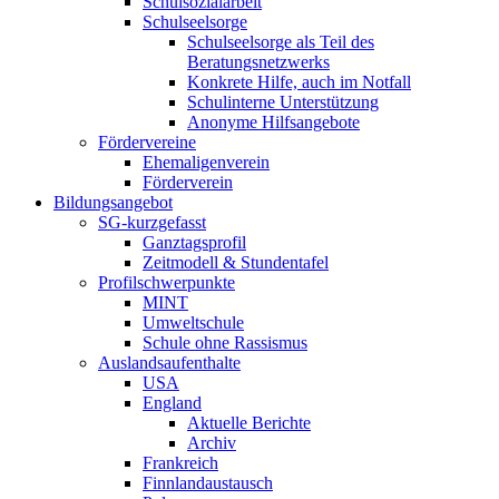
Schulsozialarbeit
Schulseelsorge
Schulseelsorge als Teil des
Beratungsnetzwerks
Konkrete Hilfe, auch im Notfall
Schulinterne Unterstützung
Anonyme Hilfsangebote
Fördervereine
Ehemaligenverein
Förderverein
Bildungsangebot
SG-kurzgefasst
Ganztagsprofil
Zeitmodell & Stundentafel
Profilschwerpunkte
MINT
Umweltschule
Schule ohne Rassismus
Auslandsaufenthalte
USA
England
Aktuelle Berichte
Archiv
Frankreich
Finnlandaustausch