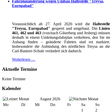
Fahrplanänderung wegen Umbau Haltestelle "Treysa,
Europabad"
Voraussichtlich ab 27. April 2026 wird die
Haltestelle
"Treysa, Europabad"
gesperrt und umgebaut. Die
Linien
461, 462 und 463
(von/nach Gilserberg und Jesberg) müssen
deshalb in einem Umleitungsfahrplan verkehren, den Sie im
Anhang finden – geänderte Fahrten sind rot markiert.
Insbesondere die Anbindung des nördlichen Treysa an die
Carl-Bantzer-Schule verändert sich dadurch.
Weiterlesen …
Aktuelle Termine
Keine Termine
Kalender
August 2026
Mo
Di
Mi
Do
Fr
Sa
So
1
2