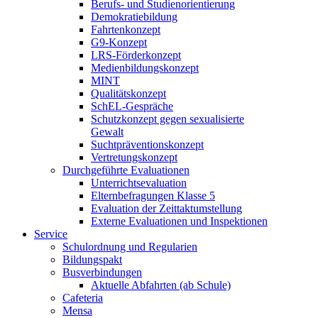
Berufs- und Studienorientierung
Demokratiebildung
Fahrtenkonzept
G9-Konzept
LRS-Förderkonzept
Medienbildungskonzept
MINT
Qualitätskonzept
SchEL-Gespräche
Schutzkonzept gegen sexualisierte
Gewalt
Suchtpräventionskonzept
Vertretungskonzept
Durchgeführte Evaluationen
Unterrichtsevaluation
Elternbefragungen Klasse 5
Evaluation der Zeittaktumstellung
Externe Evaluationen und Inspektionen
Service
Schulordnung und Regularien
Bildungspakt
Busverbindungen
Aktuelle Abfahrten (ab Schule)
Cafeteria
Mensa