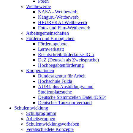
Polen
Wettbewerbe
NASA - Wettbewerb
Känguru-Wettbewerb
HEUREKA!-Wettbewerb
Foto- und Film-Wettbewerb
Arbeitsgemeinschaften
Fördern und Ermöglichen
Förderangebote
Lernwerkstatt
Rechtschreibförderkurse JG 5
DaZ (Deutsch als Zweitsprache)
Hochbegabtenförderung
Kooperationen
Bundesagentur für Arbeit
Hochschule Fulda
AUBI-plus Ausbildungs- und
Studienplatzsuche
Deutsche Stammzellen-Datei (DSD)
Deutscher Tanzsportverband
Schulentwicklung
Schulprogramm
Arbeitsgruppen
Schulentwicklungsvorhaben
Verabschiedete Konzepte