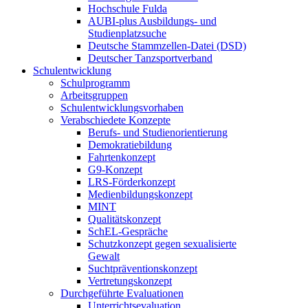
Hochschule Fulda
AUBI-plus Ausbildungs- und
Studienplatzsuche
Deutsche Stammzellen-Datei (DSD)
Deutscher Tanzsportverband
Schulentwicklung
Schulprogramm
Arbeitsgruppen
Schulentwicklungsvorhaben
Verabschiedete Konzepte
Berufs- und Studienorientierung
Demokratiebildung
Fahrtenkonzept
G9-Konzept
LRS-Förderkonzept
Medienbildungskonzept
MINT
Qualitätskonzept
SchEL-Gespräche
Schutzkonzept gegen sexualisierte
Gewalt
Suchtpräventionskonzept
Vertretungskonzept
Durchgeführte Evaluationen
Unterrichtsevaluation