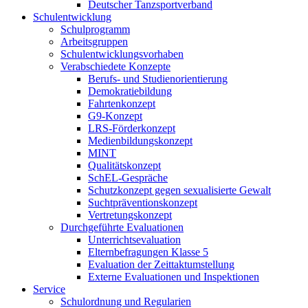
Deutscher Tanzsportverband
Schulentwicklung
Schulprogramm
Arbeitsgruppen
Schulentwicklungsvorhaben
Verabschiedete Konzepte
Berufs- und Studienorientierung
Demokratiebildung
Fahrtenkonzept
G9-Konzept
LRS-Förderkonzept
Medienbildungskonzept
MINT
Qualitätskonzept
SchEL-Gespräche
Schutzkonzept gegen sexualisierte Gewalt
Suchtpräventionskonzept
Vertretungskonzept
Durchgeführte Evaluationen
Unterrichtsevaluation
Elternbefragungen Klasse 5
Evaluation der Zeittaktumstellung
Externe Evaluationen und Inspektionen
Service
Schulordnung und Regularien