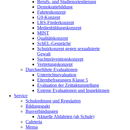
Berufs- und Studienorientierung
Demokratiebildung
Fahrtenkonzept
G9-Konzept
LRS-Förderkonzept
Medienbildungskonzept
MINT
Qualitätskonzept
SchEL-Gespräche
Schutzkonzept gegen sexualisierte
Gewalt
Suchtpräventionskonzept
Vertretungskonzept
Durchgeführte Evaluationen
Unterrichtsevaluation
Elternbefragungen Klasse 5
Evaluation der Zeittaktumstellung
Externe Evaluationen und Inspektionen
Service
Schulordnung und Regularien
Bildungspakt
Busverbindungen
Aktuelle Abfahrten (ab Schule)
Cafeteria
Mensa