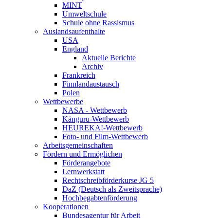
MINT
Umweltschule
Schule ohne Rassismus
Auslandsaufenthalte
USA
England
Aktuelle Berichte
Archiv
Frankreich
Finnlandaustausch
Polen
Wettbewerbe
NASA - Wettbewerb
Känguru-Wettbewerb
HEUREKA!-Wettbewerb
Foto- und Film-Wettbewerb
Arbeitsgemeinschaften
Fördern und Ermöglichen
Förderangebote
Lernwerkstatt
Rechtschreibförderkurse JG 5
DaZ (Deutsch als Zweitsprache)
Hochbegabtenförderung
Kooperationen
Bundesagentur für Arbeit