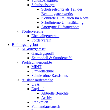
Schulsozialarbeit
Schulseelsorge
Schulseelsorge als Teil des
Beratungsnetzwerks
Konkrete Hilfe, auch im Notfall
Schulinterne Unterstützung
Anonyme Hilfsangebote
Fördervereine
Ehemaligenverein
Förderverein
Bildungsangebot
SG-kurzgefasst
Ganztagsprofil
Zeitmodell & Stundentafel
Profilschwerpunkte
MINT
Umweltschule
Schule ohne Rassismus
Auslandsaufenthalte
USA
England
Aktuelle Berichte
Archiv
Frankreich
Finnlandaustausch