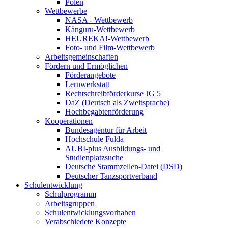
Polen
Wettbewerbe
NASA - Wettbewerb
Känguru-Wettbewerb
HEUREKA!-Wettbewerb
Foto- und Film-Wettbewerb
Arbeitsgemeinschaften
Fördern und Ermöglichen
Förderangebote
Lernwerkstatt
Rechtschreibförderkurse JG 5
DaZ (Deutsch als Zweitsprache)
Hochbegabtenförderung
Kooperationen
Bundesagentur für Arbeit
Hochschule Fulda
AUBI-plus Ausbildungs- und
Studienplatzsuche
Deutsche Stammzellen-Datei (DSD)
Deutscher Tanzsportverband
Schulentwicklung
Schulprogramm
Arbeitsgruppen
Schulentwicklungsvorhaben
Verabschiedete Konzepte