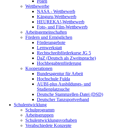
Polen
Wettbewerbe
NASA - Wettbewerb
Känguru-Wettbewerb
HEUREKA!-Wettbewerb
Foto- und Film-Wettbewerb
Arbeitsgemeinschaften
Fördern und Ermöglichen
Förderangebote
Lernwerkstatt
Rechtschreibförderkurse JG 5
DaZ (Deutsch als Zweitsprache)
Hochbegabtenförderung
Kooperationen
Bundesagentur für Arbeit
Hochschule Fulda
AUBI-plus Ausbildungs- und
Studienplatzsuche
Deutsche Stammzellen-Datei (DSD)
Deutscher Tanzsportverband
Schulentwicklung
Schulprogramm
Arbeitsgruppen
Schulentwicklungsvorhaben
Verabschiedete Konzepte