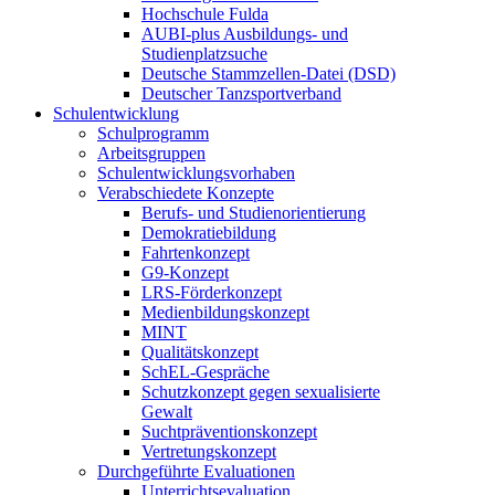
Hochschule Fulda
AUBI-plus Ausbildungs- und
Studienplatzsuche
Deutsche Stammzellen-Datei (DSD)
Deutscher Tanzsportverband
Schulentwicklung
Schulprogramm
Arbeitsgruppen
Schulentwicklungsvorhaben
Verabschiedete Konzepte
Berufs- und Studienorientierung
Demokratiebildung
Fahrtenkonzept
G9-Konzept
LRS-Förderkonzept
Medienbildungskonzept
MINT
Qualitätskonzept
SchEL-Gespräche
Schutzkonzept gegen sexualisierte
Gewalt
Suchtpräventionskonzept
Vertretungskonzept
Durchgeführte Evaluationen
Unterrichtsevaluation