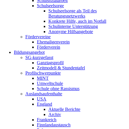
Schulsozialarbeit
Schulseelsorge
Schulseelsorge als Teil des
Beratungsnetzwerks
Konkrete Hilfe, auch im Notfall
Schulinterne Unterstützung
Anonyme Hilfsangebote
Fördervereine
Ehemaligenverein
Förderverein
Bildungsangebot
SG-kurzgefasst
Ganztagsprofil
Zeitmodell & Stundentafel
Profilschwerpunkte
MINT
Umweltschule
Schule ohne Rassismus
Auslandsaufenthalte
USA
England
Aktuelle Berichte
Archiv
Frankreich
Finnlandaustausch