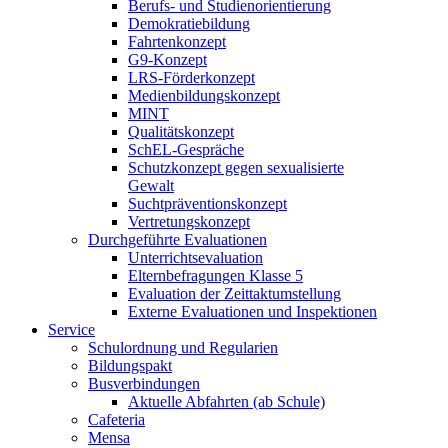
Berufs- und Studienorientierung
Demokratiebildung
Fahrtenkonzept
G9-Konzept
LRS-Förderkonzept
Medienbildungskonzept
MINT
Qualitätskonzept
SchEL-Gespräche
Schutzkonzept gegen sexualisierte
Gewalt
Suchtpräventionskonzept
Vertretungskonzept
Durchgeführte Evaluationen
Unterrichtsevaluation
Elternbefragungen Klasse 5
Evaluation der Zeittaktumstellung
Externe Evaluationen und Inspektionen
Service
Schulordnung und Regularien
Bildungspakt
Busverbindungen
Aktuelle Abfahrten (ab Schule)
Cafeteria
Mensa