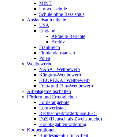
MINT
Umweltschule
Schule ohne Rassismus
Auslandsaufenthalte
USA
England
Aktuelle Berichte
Archiv
Frankreich
Finnlandaustausch
Polen
Wettbewerbe
NASA - Wettbewerb
Känguru-Wettbewerb
HEUREKA!-Wettbewerb
Foto- und Film-Wettbewerb
Arbeitsgemeinschaften
Fördern und Ermöglichen
Förderangebote
Lernwerkstatt
Rechtschreibförderkurse JG 5
DaZ (Deutsch als Zweitsprache)
Hochbegabtenförderung
Kooperationen
Bundesagentur für Arbeit