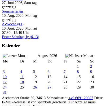
27. Juni 2026, Samstag
ganztägig
Sommerferien
10. Aug. 2026, Montag
ganztägig
A-Woche (#1)
10. Aug. 2026, Montag
07:30
-
12:40 Uhr
Erster Schultag Jg.(6-13)
Kalender
August 2026
Mo
Di
Mi
Do
Fr
Sa
So
1
2
3
4
5
6
7
8
9
10
11
12
13
14
15
16
17
18
19
20
21
22
23
24
25
26
27
28
29
30
31
Ascheröder Straße 30, 34613 Schwalmstadt
+49 6691 20087
Diese
E-Mail-Adresse ist vor Spambots geschützt! Zur Anzeige muss