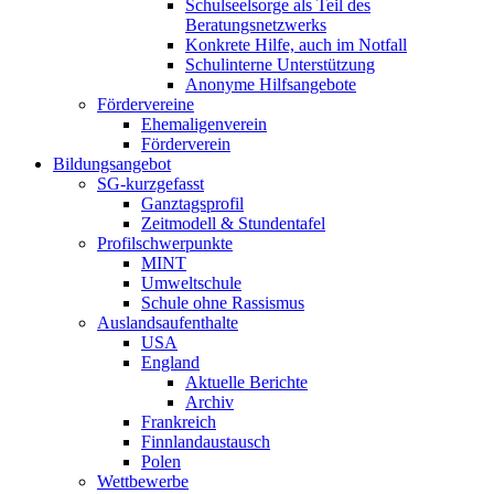
Schulseelsorge als Teil des
Beratungsnetzwerks
Konkrete Hilfe, auch im Notfall
Schulinterne Unterstützung
Anonyme Hilfsangebote
Fördervereine
Ehemaligenverein
Förderverein
Bildungsangebot
SG-kurzgefasst
Ganztagsprofil
Zeitmodell & Stundentafel
Profilschwerpunkte
MINT
Umweltschule
Schule ohne Rassismus
Auslandsaufenthalte
USA
England
Aktuelle Berichte
Archiv
Frankreich
Finnlandaustausch
Polen
Wettbewerbe