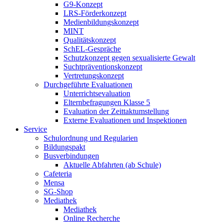
G9-Konzept
LRS-Förderkonzept
Medienbildungskonzept
MINT
Qualitätskonzept
SchEL-Gespräche
Schutzkonzept gegen sexualisierte Gewalt
Suchtpräventionskonzept
Vertretungskonzept
Durchgeführte Evaluationen
Unterrichtsevaluation
Elternbefragungen Klasse 5
Evaluation der Zeittaktumstellung
Externe Evaluationen und Inspektionen
Service
Schulordnung und Regularien
Bildungspakt
Busverbindungen
Aktuelle Abfahrten (ab Schule)
Cafeteria
Mensa
SG-Shop
Mediathek
Mediathek
Online Recherche