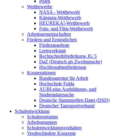
Polen
Wettbewerbe
NASA - Wettbewerb
Känguru-Wettbewerb
HEUREKA!-Wettbewerb
Foto- und Film-Wettbewerb
Arbeitsgemeinschaften
Fördern und Ermöglichen
Förderangebote
Lernwerkstatt
Rechtschreibförderkurse JG 5
DaZ (Deutsch als Zweitsprache)
Hochbegabtenförderung
Kooperationen
Bundesagentur für Arbeit
Hochschule Fulda
AUBI-plus Ausbildungs- und
Studienplatzsuche
Deutsche Stammzellen-Datei (DSD)
Deutscher Tanzsportverband
Schulentwicklung
Schulprogramm
Arbeitsgruppen
Schulentwicklungsvorhaben
Verabschiedete Konzepte