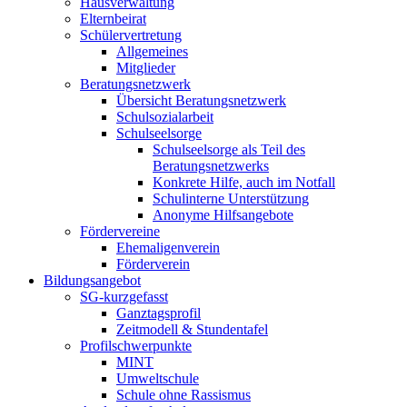
Hausverwaltung
Elternbeirat
Schülervertretung
Allgemeines
Mitglieder
Beratungsnetzwerk
Übersicht Beratungsnetzwerk
Schulsozialarbeit
Schulseelsorge
Schulseelsorge als Teil des
Beratungsnetzwerks
Konkrete Hilfe, auch im Notfall
Schulinterne Unterstützung
Anonyme Hilfsangebote
Fördervereine
Ehemaligenverein
Förderverein
Bildungsangebot
SG-kurzgefasst
Ganztagsprofil
Zeitmodell & Stundentafel
Profilschwerpunkte
MINT
Umweltschule
Schule ohne Rassismus