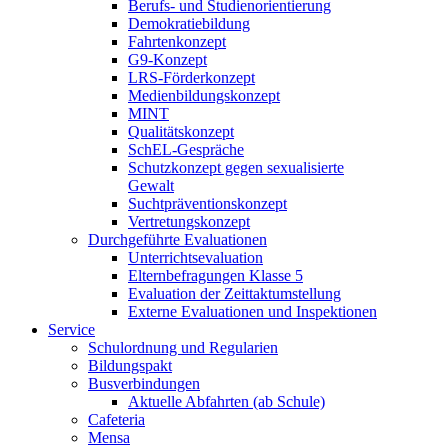
Berufs- und Studienorientierung
Demokratiebildung
Fahrtenkonzept
G9-Konzept
LRS-Förderkonzept
Medienbildungskonzept
MINT
Qualitätskonzept
SchEL-Gespräche
Schutzkonzept gegen sexualisierte
Gewalt
Suchtpräventionskonzept
Vertretungskonzept
Durchgeführte Evaluationen
Unterrichtsevaluation
Elternbefragungen Klasse 5
Evaluation der Zeittaktumstellung
Externe Evaluationen und Inspektionen
Service
Schulordnung und Regularien
Bildungspakt
Busverbindungen
Aktuelle Abfahrten (ab Schule)
Cafeteria
Mensa