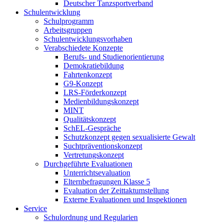
Deutscher Tanzsportverband
Schulentwicklung
Schulprogramm
Arbeitsgruppen
Schulentwicklungsvorhaben
Verabschiedete Konzepte
Berufs- und Studienorientierung
Demokratiebildung
Fahrtenkonzept
G9-Konzept
LRS-Förderkonzept
Medienbildungskonzept
MINT
Qualitätskonzept
SchEL-Gespräche
Schutzkonzept gegen sexualisierte Gewalt
Suchtpräventionskonzept
Vertretungskonzept
Durchgeführte Evaluationen
Unterrichtsevaluation
Elternbefragungen Klasse 5
Evaluation der Zeittaktumstellung
Externe Evaluationen und Inspektionen
Service
Schulordnung und Regularien