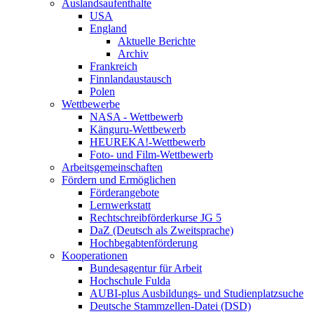
Auslandsaufenthalte
USA
England
Aktuelle Berichte
Archiv
Frankreich
Finnlandaustausch
Polen
Wettbewerbe
NASA - Wettbewerb
Känguru-Wettbewerb
HEUREKA!-Wettbewerb
Foto- und Film-Wettbewerb
Arbeitsgemeinschaften
Fördern und Ermöglichen
Förderangebote
Lernwerkstatt
Rechtschreibförderkurse JG 5
DaZ (Deutsch als Zweitsprache)
Hochbegabtenförderung
Kooperationen
Bundesagentur für Arbeit
Hochschule Fulda
AUBI-plus Ausbildungs- und Studienplatzsuche
Deutsche Stammzellen-Datei (DSD)