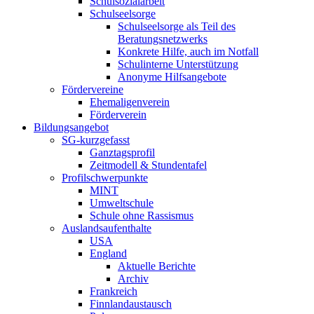
Schulsozialarbeit
Schulseelsorge
Schulseelsorge als Teil des
Beratungsnetzwerks
Konkrete Hilfe, auch im Notfall
Schulinterne Unterstützung
Anonyme Hilfsangebote
Fördervereine
Ehemaligenverein
Förderverein
Bildungsangebot
SG-kurzgefasst
Ganztagsprofil
Zeitmodell & Stundentafel
Profilschwerpunkte
MINT
Umweltschule
Schule ohne Rassismus
Auslandsaufenthalte
USA
England
Aktuelle Berichte
Archiv
Frankreich
Finnlandaustausch