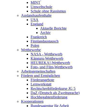
MINT
Umweltschule
Schule ohne Rassismus
Auslandsaufenthalte
USA
England
Aktuelle Berichte
Archiv
Frankreich
Finnlandaustausch
Polen
Wettbewerbe
NASA - Wettbewerb
Känguru-Wettbewerb
HEUREKA!-Wettbewerb
Foto- und Film-Wettbewerb
Arbeitsgemeinschaften
Fördern und Ermöglichen
Förderangebote
Lernwerkstatt
Rechtschreibförderkurse JG 5
DaZ (Deutsch als Zweitsprache)
Hochbegabtenförderung
Kooperationen
Bundesagentur für Arbeit