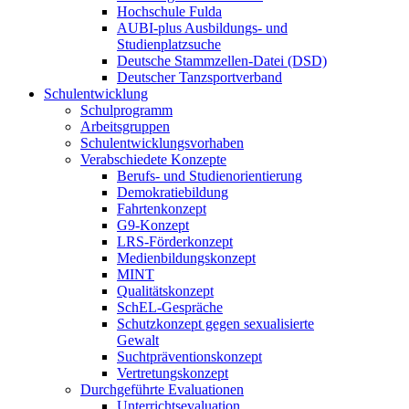
Hochschule Fulda
AUBI-plus Ausbildungs- und
Studienplatzsuche
Deutsche Stammzellen-Datei (DSD)
Deutscher Tanzsportverband
Schulentwicklung
Schulprogramm
Arbeitsgruppen
Schulentwicklungsvorhaben
Verabschiedete Konzepte
Berufs- und Studienorientierung
Demokratiebildung
Fahrtenkonzept
G9-Konzept
LRS-Förderkonzept
Medienbildungskonzept
MINT
Qualitätskonzept
SchEL-Gespräche
Schutzkonzept gegen sexualisierte
Gewalt
Suchtpräventionskonzept
Vertretungskonzept
Durchgeführte Evaluationen
Unterrichtsevaluation