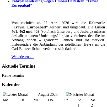
Fahrplanänderung wegen Umbau Haltestelle "Treysa,
Europabad"
Voraussichtlich ab 27. April 2026 wird die
Haltestelle
"Treysa, Europabad"
gesperrt und umgebaut. Die
Linien
461, 462 und 463
(von/nach Gilserberg und Jesberg) müssen
deshalb in einem Umleitungsfahrplan verkehren, den Sie im
Anhang finden – geänderte Fahrten sind rot markiert.
Insbesondere die Anbindung des nördlichen Treysa an die
Carl-Bantzer-Schule verändert sich dadurch.
Weiterlesen …
Aktuelle Termine
Keine Termine
Kalender
August 2026
Mo
Di
Mi
Do
Fr
Sa
So
1
2