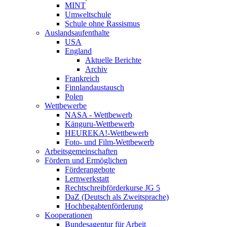
MINT
Umweltschule
Schule ohne Rassismus
Auslandsaufenthalte
USA
England
Aktuelle Berichte
Archiv
Frankreich
Finnlandaustausch
Polen
Wettbewerbe
NASA - Wettbewerb
Känguru-Wettbewerb
HEUREKA!-Wettbewerb
Foto- und Film-Wettbewerb
Arbeitsgemeinschaften
Fördern und Ermöglichen
Förderangebote
Lernwerkstatt
Rechtschreibförderkurse JG 5
DaZ (Deutsch als Zweitsprache)
Hochbegabtenförderung
Kooperationen
Bundesagentur für Arbeit