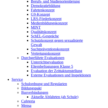
Berufs- und Studienorientierung
Demokratiebildung
Fahrtenkonzept
G9-Konzept
LRS-Förderkonzept
Medienbildungskonzept
MINT
Qualitätskonzept
SchEL-Gespräche
Schutzkonzept gegen sexualisierte
Gewalt
Suchtpräventionskonzept
Vertretungskonzept
Durchgeführte Evaluationen
Unterrichtsevaluation
Elternbefragungen Klasse 5
Evaluation der Zeittaktumstellung
Externe Evaluationen und Inspektionen
Service
Schulordnung und Regularien
Bildungspakt
Busverbindungen
Aktuelle Abfahrten (ab Schule)
Cafeteria
Mensa