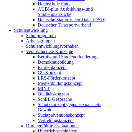
Hochschule Fulda
AUBI-plus Ausbildungs- und
Studienplatzsuche
Deutsche Stammzellen-Datei (DSD)
Deutscher Tanzsportverband
Schulentwicklung
Schulprogramm
Arbeitsgruppen
Schulentwicklungsvorhaben
Verabschiedete Konzepte
Berufs- und Studienorientierung
Demokratiebildung
Fahrtenkonzept
G9-Konzept
LRS-Förderkonzept
Medienbildungskonzept
MINT
Qualitätskonzept
SchEL-Gespräche
Schutzkonzept gegen sexualisierte
Gewalt
Suchtpräventionskonzept
Vertretungskonzept
Durchgeführte Evaluationen
Unterrichtsevaluation