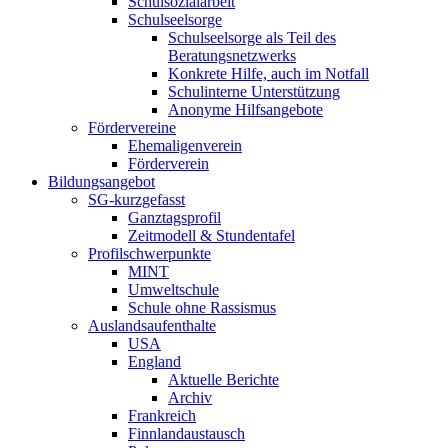
Schulsozialarbeit
Schulseelsorge
Schulseelsorge als Teil des
Beratungsnetzwerks
Konkrete Hilfe, auch im Notfall
Schulinterne Unterstützung
Anonyme Hilfsangebote
Fördervereine
Ehemaligenverein
Förderverein
Bildungsangebot
SG-kurzgefasst
Ganztagsprofil
Zeitmodell & Stundentafel
Profilschwerpunkte
MINT
Umweltschule
Schule ohne Rassismus
Auslandsaufenthalte
USA
England
Aktuelle Berichte
Archiv
Frankreich
Finnlandaustausch