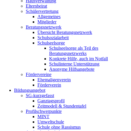
Hausverwaltung
Elternbeirat
Schülervertretung
Allgemeines
Mitglieder
Beratungsnetzwerk
Übersicht Beratungsnetzwerk
Schulsozialarbeit
Schulseelsorge
Schulseelsorge als Teil des
Beratungsnetzwerks
Konkrete Hilfe, auch im Notfall
Schulinterne Unterstützung
Anonyme Hilfsangebote
Fördervereine
Ehemaligenverein
Förderverein
Bildungsangebot
SG-kurzgefasst
Ganztagsprofil
Zeitmodell & Stundentafel
Profilschwerpunkte
MINT
Umweltschule
Schule ohne Rassismus