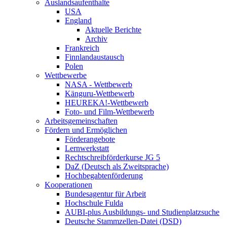
Auslandsaufenthalte
USA
England
Aktuelle Berichte
Archiv
Frankreich
Finnlandaustausch
Polen
Wettbewerbe
NASA - Wettbewerb
Känguru-Wettbewerb
HEUREKA!-Wettbewerb
Foto- und Film-Wettbewerb
Arbeitsgemeinschaften
Fördern und Ermöglichen
Förderangebote
Lernwerkstatt
Rechtschreibförderkurse JG 5
DaZ (Deutsch als Zweitsprache)
Hochbegabtenförderung
Kooperationen
Bundesagentur für Arbeit
Hochschule Fulda
AUBI-plus Ausbildungs- und Studienplatzsuche
Deutsche Stammzellen-Datei (DSD)