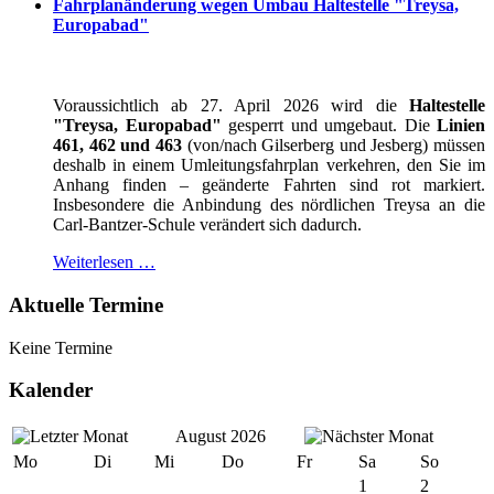
Fahrplanänderung wegen Umbau Haltestelle "Treysa,
Europabad"
Voraussichtlich ab 27. April 2026 wird die
Haltestelle
"Treysa, Europabad"
gesperrt und umgebaut. Die
Linien
461, 462 und 463
(von/nach Gilserberg und Jesberg) müssen
deshalb in einem Umleitungsfahrplan verkehren, den Sie im
Anhang finden – geänderte Fahrten sind rot markiert.
Insbesondere die Anbindung des nördlichen Treysa an die
Carl-Bantzer-Schule verändert sich dadurch.
Weiterlesen …
Aktuelle Termine
Keine Termine
Kalender
August 2026
Mo
Di
Mi
Do
Fr
Sa
So
1
2