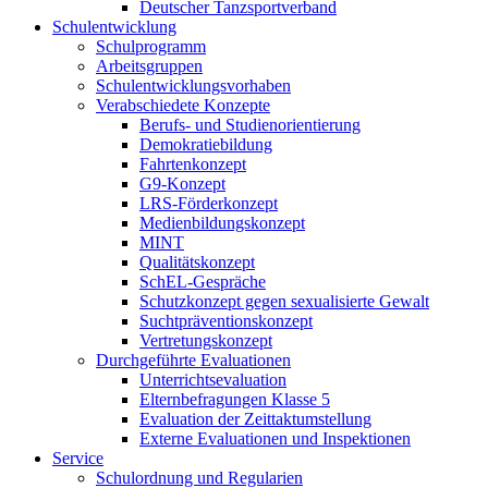
Deutscher Tanzsportverband
Schulentwicklung
Schulprogramm
Arbeitsgruppen
Schulentwicklungsvorhaben
Verabschiedete Konzepte
Berufs- und Studienorientierung
Demokratiebildung
Fahrtenkonzept
G9-Konzept
LRS-Förderkonzept
Medienbildungskonzept
MINT
Qualitätskonzept
SchEL-Gespräche
Schutzkonzept gegen sexualisierte Gewalt
Suchtpräventionskonzept
Vertretungskonzept
Durchgeführte Evaluationen
Unterrichtsevaluation
Elternbefragungen Klasse 5
Evaluation der Zeittaktumstellung
Externe Evaluationen und Inspektionen
Service
Schulordnung und Regularien