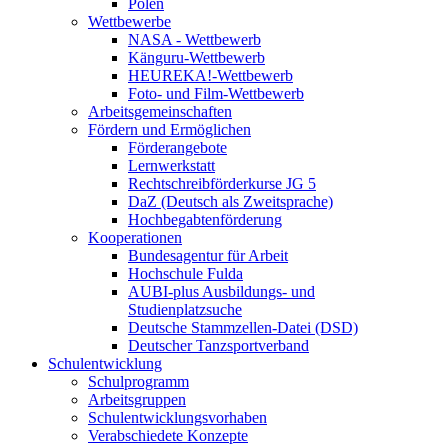
Polen
Wettbewerbe
NASA - Wettbewerb
Känguru-Wettbewerb
HEUREKA!-Wettbewerb
Foto- und Film-Wettbewerb
Arbeitsgemeinschaften
Fördern und Ermöglichen
Förderangebote
Lernwerkstatt
Rechtschreibförderkurse JG 5
DaZ (Deutsch als Zweitsprache)
Hochbegabtenförderung
Kooperationen
Bundesagentur für Arbeit
Hochschule Fulda
AUBI-plus Ausbildungs- und
Studienplatzsuche
Deutsche Stammzellen-Datei (DSD)
Deutscher Tanzsportverband
Schulentwicklung
Schulprogramm
Arbeitsgruppen
Schulentwicklungsvorhaben
Verabschiedete Konzepte