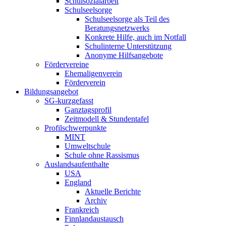
Schulsozialarbeit
Schulseelsorge
Schulseelsorge als Teil des
Beratungsnetzwerks
Konkrete Hilfe, auch im Notfall
Schulinterne Unterstützung
Anonyme Hilfsangebote
Fördervereine
Ehemaligenverein
Förderverein
Bildungsangebot
SG-kurzgefasst
Ganztagsprofil
Zeitmodell & Stundentafel
Profilschwerpunkte
MINT
Umweltschule
Schule ohne Rassismus
Auslandsaufenthalte
USA
England
Aktuelle Berichte
Archiv
Frankreich
Finnlandaustausch