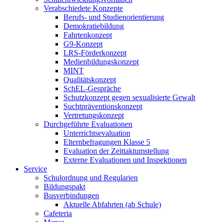
Verabschiedete Konzepte
Berufs- und Studienorientierung
Demokratiebildung
Fahrtenkonzept
G9-Konzept
LRS-Förderkonzept
Medienbildungskonzept
MINT
Qualitätskonzept
SchEL-Gespräche
Schutzkonzept gegen sexualisierte Gewalt
Suchtpräventionskonzept
Vertretungskonzept
Durchgeführte Evaluationen
Unterrichtsevaluation
Elternbefragungen Klasse 5
Evaluation der Zeittaktumstellung
Externe Evaluationen und Inspektionen
Service
Schulordnung und Regularien
Bildungspakt
Busverbindungen
Aktuelle Abfahrten (ab Schule)
Cafeteria