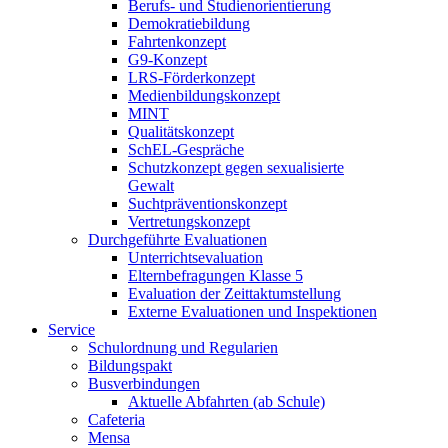
Berufs- und Studienorientierung
Demokratiebildung
Fahrtenkonzept
G9-Konzept
LRS-Förderkonzept
Medienbildungskonzept
MINT
Qualitätskonzept
SchEL-Gespräche
Schutzkonzept gegen sexualisierte
Gewalt
Suchtpräventionskonzept
Vertretungskonzept
Durchgeführte Evaluationen
Unterrichtsevaluation
Elternbefragungen Klasse 5
Evaluation der Zeittaktumstellung
Externe Evaluationen und Inspektionen
Service
Schulordnung und Regularien
Bildungspakt
Busverbindungen
Aktuelle Abfahrten (ab Schule)
Cafeteria
Mensa