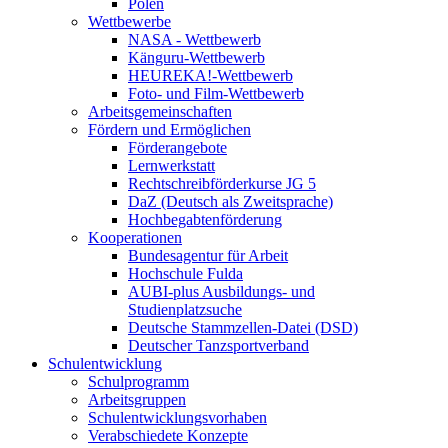
Polen
Wettbewerbe
NASA - Wettbewerb
Känguru-Wettbewerb
HEUREKA!-Wettbewerb
Foto- und Film-Wettbewerb
Arbeitsgemeinschaften
Fördern und Ermöglichen
Förderangebote
Lernwerkstatt
Rechtschreibförderkurse JG 5
DaZ (Deutsch als Zweitsprache)
Hochbegabtenförderung
Kooperationen
Bundesagentur für Arbeit
Hochschule Fulda
AUBI-plus Ausbildungs- und
Studienplatzsuche
Deutsche Stammzellen-Datei (DSD)
Deutscher Tanzsportverband
Schulentwicklung
Schulprogramm
Arbeitsgruppen
Schulentwicklungsvorhaben
Verabschiedete Konzepte