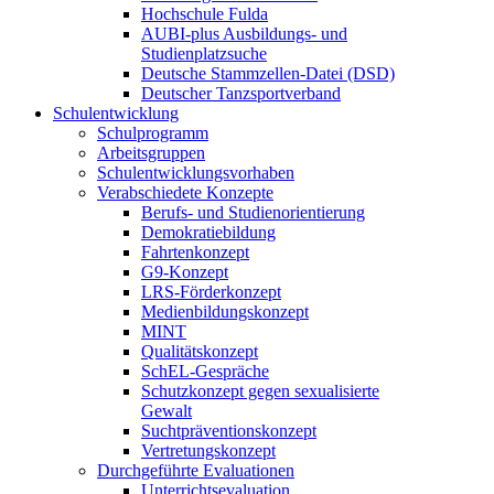
Hochschule Fulda
AUBI-plus Ausbildungs- und
Studienplatzsuche
Deutsche Stammzellen-Datei (DSD)
Deutscher Tanzsportverband
Schulentwicklung
Schulprogramm
Arbeitsgruppen
Schulentwicklungsvorhaben
Verabschiedete Konzepte
Berufs- und Studienorientierung
Demokratiebildung
Fahrtenkonzept
G9-Konzept
LRS-Förderkonzept
Medienbildungskonzept
MINT
Qualitätskonzept
SchEL-Gespräche
Schutzkonzept gegen sexualisierte
Gewalt
Suchtpräventionskonzept
Vertretungskonzept
Durchgeführte Evaluationen
Unterrichtsevaluation