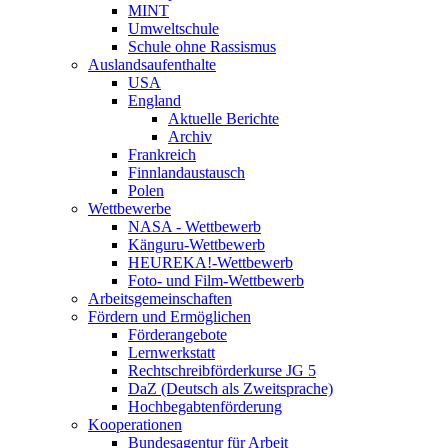
MINT
Umweltschule
Schule ohne Rassismus
Auslandsaufenthalte
USA
England
Aktuelle Berichte
Archiv
Frankreich
Finnlandaustausch
Polen
Wettbewerbe
NASA - Wettbewerb
Känguru-Wettbewerb
HEUREKA!-Wettbewerb
Foto- und Film-Wettbewerb
Arbeitsgemeinschaften
Fördern und Ermöglichen
Förderangebote
Lernwerkstatt
Rechtschreibförderkurse JG 5
DaZ (Deutsch als Zweitsprache)
Hochbegabtenförderung
Kooperationen
Bundesagentur für Arbeit