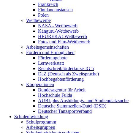
Frankreich
Finnlandaustausch
Polen
Wettbewerbe
NASA - Wettbewerb
Känguru-Wettbewerb
HEUREKA!-Wettbewerb
Foto- und Film-Wettbewerb
Arbeitsgemeinschaften
Fördern und Ermöglichen
Förderangebote
Lernwerkstatt
Rechtschreibförderkurse JG 5
DaZ (Deutsch als Zweitsprache)
Hochbegabtenförderung
Kooperationen
Bundesagentur für Arbeit
Hochschule Fulda
AUBI-plus Ausbildungs- und Studienplatzsuche
Deutsche Stammzellen-Datei (DSD)
Deutscher Tanzsportverband
Schulentwicklung
Schulprogramm
Arbeitsgruppen
Schulentwicklungsvorhaben