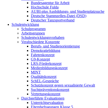
Bundesagentur für Arbeit
Hochschule Fulda
AUBI-plus Ausbildungs- und Studienplatzsuche
Deutsche Stammzellen-Datei (DSD)
Deutscher Tanzsportverband
Schulentwicklung
Schulprogramm
Arbeitsgruppen
Schulentwicklungsvorhaben
Verabschiedete Konzepte
Berufs- und Studienorientierung
Demokratiebildung
Fahrtenkonzept
G9-Konzept
LRS-Förderkonzept
Medienbildungskonzept
MINT
Qualitätskonzept
SchEL-Gespräche
Schutzkonzept gegen sexualisierte Gewalt
Suchtpräventionskonzept
Vertretungskonzept
Durchgeführte Evaluationen
Unterrichtsevaluation
Elternbefragungen Klasse 5