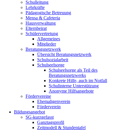
Schulleitung
Lehrkräfte
Pädagogische Betreuung
Mensa & Cafeteria
Hausverwaltung
Elternbeirat
Schülervertretung
Allgemeines
Mitglieder
Beratungsnetzwerk
Übersicht Beratungsnetzwerk
Schulsozialarbeit
Schulseelsorge
Schulseelsorge als Teil des
Beratungsnetzwerks
Konkrete Hilfe, auch im Notfall
Schulinterne Unterstützung
Anonyme Hilfsangebote
Fördervereine
Ehemaligenverein
Förderverein
Bildungsangebot
SG-kurzgefasst
Ganztagsprofil
Zeitmodell & Stundentafel