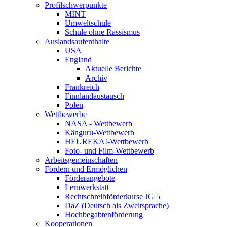
Profilschwerpunkte
MINT
Umweltschule
Schule ohne Rassismus
Auslandsaufenthalte
USA
England
Aktuelle Berichte
Archiv
Frankreich
Finnlandaustausch
Polen
Wettbewerbe
NASA - Wettbewerb
Känguru-Wettbewerb
HEUREKA!-Wettbewerb
Foto- und Film-Wettbewerb
Arbeitsgemeinschaften
Fördern und Ermöglichen
Förderangebote
Lernwerkstatt
Rechtschreibförderkurse JG 5
DaZ (Deutsch als Zweitsprache)
Hochbegabtenförderung
Kooperationen