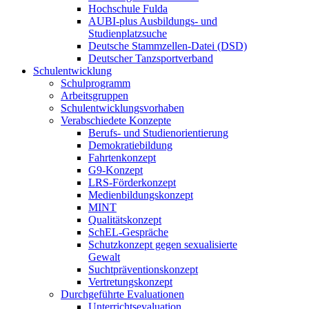
Hochschule Fulda
AUBI-plus Ausbildungs- und
Studienplatzsuche
Deutsche Stammzellen-Datei (DSD)
Deutscher Tanzsportverband
Schulentwicklung
Schulprogramm
Arbeitsgruppen
Schulentwicklungsvorhaben
Verabschiedete Konzepte
Berufs- und Studienorientierung
Demokratiebildung
Fahrtenkonzept
G9-Konzept
LRS-Förderkonzept
Medienbildungskonzept
MINT
Qualitätskonzept
SchEL-Gespräche
Schutzkonzept gegen sexualisierte
Gewalt
Suchtpräventionskonzept
Vertretungskonzept
Durchgeführte Evaluationen
Unterrichtsevaluation