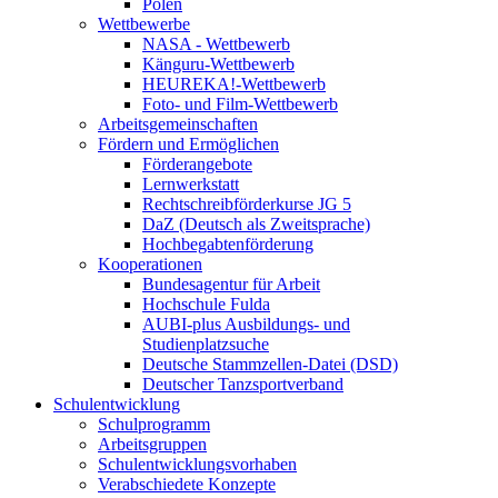
Polen
Wettbewerbe
NASA - Wettbewerb
Känguru-Wettbewerb
HEUREKA!-Wettbewerb
Foto- und Film-Wettbewerb
Arbeitsgemeinschaften
Fördern und Ermöglichen
Förderangebote
Lernwerkstatt
Rechtschreibförderkurse JG 5
DaZ (Deutsch als Zweitsprache)
Hochbegabtenförderung
Kooperationen
Bundesagentur für Arbeit
Hochschule Fulda
AUBI-plus Ausbildungs- und
Studienplatzsuche
Deutsche Stammzellen-Datei (DSD)
Deutscher Tanzsportverband
Schulentwicklung
Schulprogramm
Arbeitsgruppen
Schulentwicklungsvorhaben
Verabschiedete Konzepte