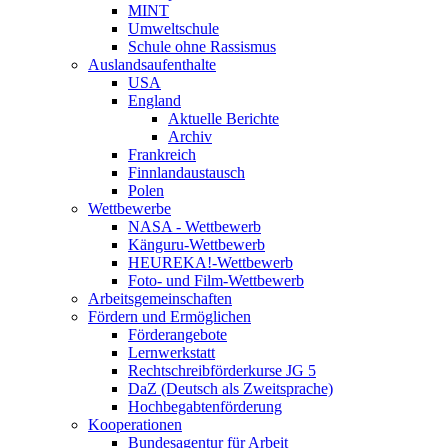
MINT
Umweltschule
Schule ohne Rassismus
Auslandsaufenthalte
USA
England
Aktuelle Berichte
Archiv
Frankreich
Finnlandaustausch
Polen
Wettbewerbe
NASA - Wettbewerb
Känguru-Wettbewerb
HEUREKA!-Wettbewerb
Foto- und Film-Wettbewerb
Arbeitsgemeinschaften
Fördern und Ermöglichen
Förderangebote
Lernwerkstatt
Rechtschreibförderkurse JG 5
DaZ (Deutsch als Zweitsprache)
Hochbegabtenförderung
Kooperationen
Bundesagentur für Arbeit