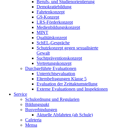
Berufs- und Studienorientierung
Demokratiebildung
Fahrtenkonzept
G9-Konzept
LRS-Förderkonzept
Medienbildungskonzept
MINT
Qualitätskonzept
SchEL-Gespräche
Schutzkonzept gegen sexualisierte
Gewalt
Suchtpräventionskonzept
Vertretungskonzept
Durchgeführte Evaluationen
Unterrichtsevaluation
Elternbefragungen Klasse 5
Evaluation der Zeittaktumstellung
Externe Evaluationen und Inspektionen
Service
Schulordnung und Regularien
Bildungspakt
Busverbindungen
Aktuelle Abfahrten (ab Schule)
Cafeteria
Mensa