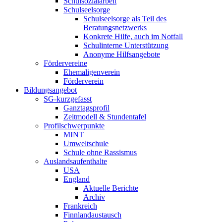
Schulsozialarbeit
Schulseelsorge
Schulseelsorge als Teil des
Beratungsnetzwerks
Konkrete Hilfe, auch im Notfall
Schulinterne Unterstützung
Anonyme Hilfsangebote
Fördervereine
Ehemaligenverein
Förderverein
Bildungsangebot
SG-kurzgefasst
Ganztagsprofil
Zeitmodell & Stundentafel
Profilschwerpunkte
MINT
Umweltschule
Schule ohne Rassismus
Auslandsaufenthalte
USA
England
Aktuelle Berichte
Archiv
Frankreich
Finnlandaustausch