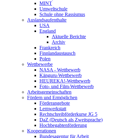
MINT
Umweltschule
Schule ohne Rassismus
Auslandsaufenthalte
USA
England
Aktuelle Berichte
Archiv
Frankreich
Finnlandaustausch
Polen
Wettbewerbe
NASA - Wettbewerb
Känguru-Wettbewerb
HEUREKA!-Wettbewerb
Foto- und Film-Wettbewerb
Arbeitsgemeinschaften
Fördern und Ermöglichen
Förderangebote
Lernwerkstatt
Rechtschreibförderkurse JG 5
DaZ (Deutsch als Zweitsprache)
Hochbegabtenförderung
Kooperationen
Bundesagentur für Arbeit