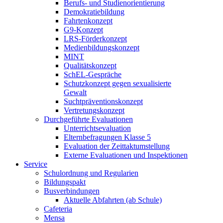
Berufs- und Studienorientierung
Demokratiebildung
Fahrtenkonzept
G9-Konzept
LRS-Förderkonzept
Medienbildungskonzept
MINT
Qualitätskonzept
SchEL-Gespräche
Schutzkonzept gegen sexualisierte
Gewalt
Suchtpräventionskonzept
Vertretungskonzept
Durchgeführte Evaluationen
Unterrichtsevaluation
Elternbefragungen Klasse 5
Evaluation der Zeittaktumstellung
Externe Evaluationen und Inspektionen
Service
Schulordnung und Regularien
Bildungspakt
Busverbindungen
Aktuelle Abfahrten (ab Schule)
Cafeteria
Mensa