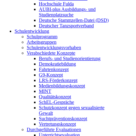
Hochschule Fulda
AUBI-plus Ausbildungs- und
Studienplatzsuche
Deutsche Stammzellen-Datei (DSD)
Deutscher Tanzsportverband
Schulentwicklung
Schulprogramm
Arbeitsgruppen
Schulentwicklungsvorhaben
Verabschiedete Konzepte
Berufs- und Studienorientierung
Demokratiebildung
Fahrtenkonzept
G9-Konzept
LRS-Förderkonzept
Medienbildungskonzept
MINT
Qualitätskonzept
SchEL-Gespräche
Schutzkonzept gegen sexualisierte
Gewalt
Suchtpräventionskonzept
Vertretungskonzept
Durchgeführte Evaluationen
Unterrichtsevaluation