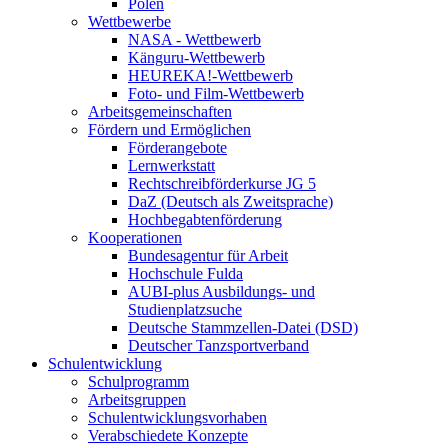
Polen
Wettbewerbe
NASA - Wettbewerb
Känguru-Wettbewerb
HEUREKA!-Wettbewerb
Foto- und Film-Wettbewerb
Arbeitsgemeinschaften
Fördern und Ermöglichen
Förderangebote
Lernwerkstatt
Rechtschreibförderkurse JG 5
DaZ (Deutsch als Zweitsprache)
Hochbegabtenförderung
Kooperationen
Bundesagentur für Arbeit
Hochschule Fulda
AUBI-plus Ausbildungs- und
Studienplatzsuche
Deutsche Stammzellen-Datei (DSD)
Deutscher Tanzsportverband
Schulentwicklung
Schulprogramm
Arbeitsgruppen
Schulentwicklungsvorhaben
Verabschiedete Konzepte