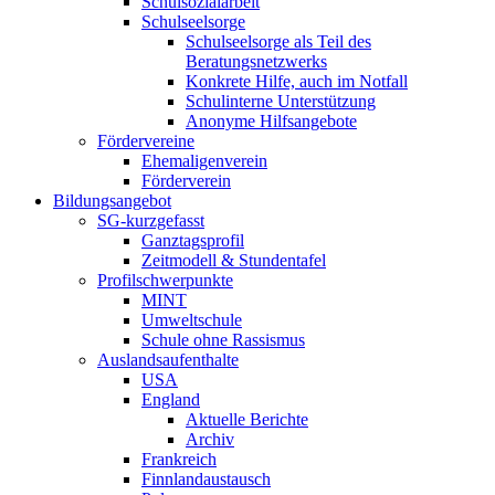
Schulsozialarbeit
Schulseelsorge
Schulseelsorge als Teil des
Beratungsnetzwerks
Konkrete Hilfe, auch im Notfall
Schulinterne Unterstützung
Anonyme Hilfsangebote
Fördervereine
Ehemaligenverein
Förderverein
Bildungsangebot
SG-kurzgefasst
Ganztagsprofil
Zeitmodell & Stundentafel
Profilschwerpunkte
MINT
Umweltschule
Schule ohne Rassismus
Auslandsaufenthalte
USA
England
Aktuelle Berichte
Archiv
Frankreich
Finnlandaustausch