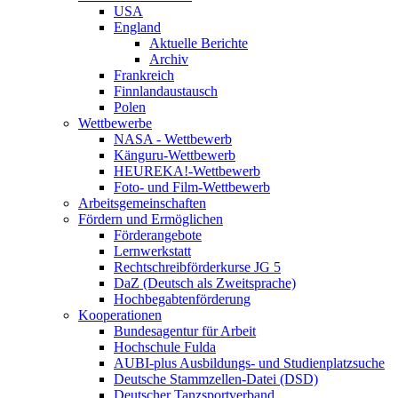
USA
England
Aktuelle Berichte
Archiv
Frankreich
Finnlandaustausch
Polen
Wettbewerbe
NASA - Wettbewerb
Känguru-Wettbewerb
HEUREKA!-Wettbewerb
Foto- und Film-Wettbewerb
Arbeitsgemeinschaften
Fördern und Ermöglichen
Förderangebote
Lernwerkstatt
Rechtschreibförderkurse JG 5
DaZ (Deutsch als Zweitsprache)
Hochbegabtenförderung
Kooperationen
Bundesagentur für Arbeit
Hochschule Fulda
AUBI-plus Ausbildungs- und Studienplatzsuche
Deutsche Stammzellen-Datei (DSD)
Deutscher Tanzsportverband