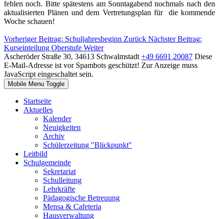
fehlen noch. Bitte spätestens am Sonntagabend nochmals nach den
aktualisierten Plänen und dem Vertretungsplan für die kommende
Woche schauen!
Vorheriger Beitrag: Schuljahresbeginn
Zurück
Nächster Beitrag:
Kurseinteilung Oberstufe
Weiter
Ascheröder Straße 30, 34613 Schwalmstadt
+49 6691 20087
Diese
E-Mail-Adresse ist vor Spambots geschützt! Zur Anzeige muss
JavaScript eingeschaltet sein.
Mobile Menu Toggle
Startseite
Aktuelles
Kalender
Neuigkeiten
Archiv
Schülerzeitung "Blickpunkt"
Leitbild
Schulgemeinde
Sekretariat
Schulleitung
Lehrkräfte
Pädagogische Betreuung
Mensa & Cafeteria
Hausverwaltung