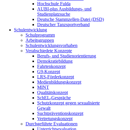
Hochschule Fulda
AUBI-plus Ausbildungs- und
Studienplatzsuche
Deutsche Stammzellen-Datei (DSD)
Deutscher Tanzsportverband
Schulentwicklung
Schulprogramm
Arbeitsgruppen
Schulentwicklungsvorhaben
Verabschiedete Konzepte
Berufs- und Studienorientierung
Demokratiebildung
Fahrtenkonzept
G9-Konzept
LRS-Förderkonzept
Medienbildungskonzept
MINT
Qualitätskonzept
SchEL-Gespräche
Schutzkonzept gegen sexualisierte
Gewalt
Suchtpräventionskonzept
Vertretungskonzept
Durchgeführte Evaluationen
Unterrichtsevaluation