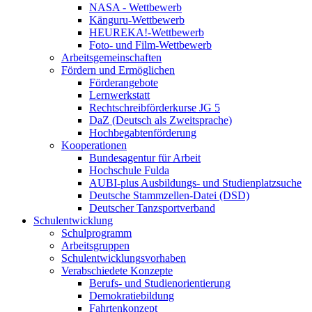
NASA - Wettbewerb
Känguru-Wettbewerb
HEUREKA!-Wettbewerb
Foto- und Film-Wettbewerb
Arbeitsgemeinschaften
Fördern und Ermöglichen
Förderangebote
Lernwerkstatt
Rechtschreibförderkurse JG 5
DaZ (Deutsch als Zweitsprache)
Hochbegabtenförderung
Kooperationen
Bundesagentur für Arbeit
Hochschule Fulda
AUBI-plus Ausbildungs- und Studienplatzsuche
Deutsche Stammzellen-Datei (DSD)
Deutscher Tanzsportverband
Schulentwicklung
Schulprogramm
Arbeitsgruppen
Schulentwicklungsvorhaben
Verabschiedete Konzepte
Berufs- und Studienorientierung
Demokratiebildung
Fahrtenkonzept