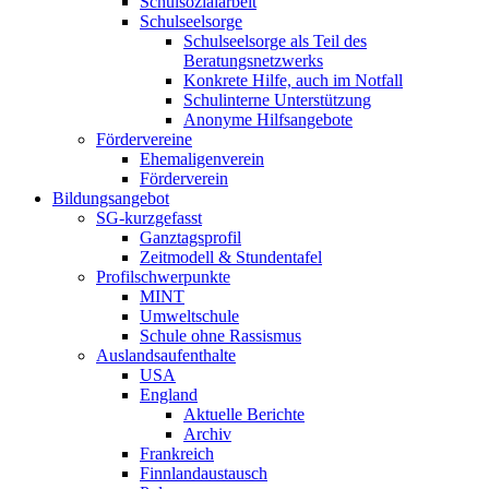
Schulsozialarbeit
Schulseelsorge
Schulseelsorge als Teil des
Beratungsnetzwerks
Konkrete Hilfe, auch im Notfall
Schulinterne Unterstützung
Anonyme Hilfsangebote
Fördervereine
Ehemaligenverein
Förderverein
Bildungsangebot
SG-kurzgefasst
Ganztagsprofil
Zeitmodell & Stundentafel
Profilschwerpunkte
MINT
Umweltschule
Schule ohne Rassismus
Auslandsaufenthalte
USA
England
Aktuelle Berichte
Archiv
Frankreich
Finnlandaustausch