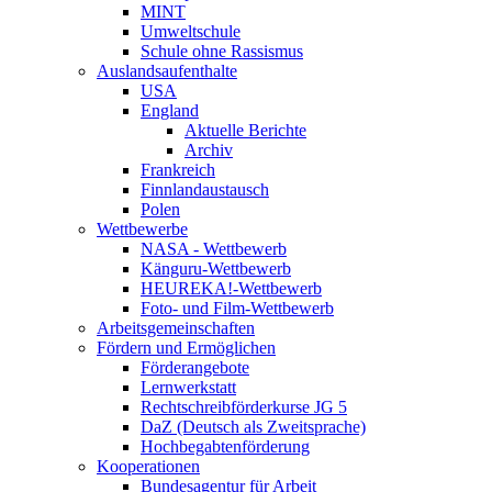
MINT
Umweltschule
Schule ohne Rassismus
Auslandsaufenthalte
USA
England
Aktuelle Berichte
Archiv
Frankreich
Finnlandaustausch
Polen
Wettbewerbe
NASA - Wettbewerb
Känguru-Wettbewerb
HEUREKA!-Wettbewerb
Foto- und Film-Wettbewerb
Arbeitsgemeinschaften
Fördern und Ermöglichen
Förderangebote
Lernwerkstatt
Rechtschreibförderkurse JG 5
DaZ (Deutsch als Zweitsprache)
Hochbegabtenförderung
Kooperationen
Bundesagentur für Arbeit