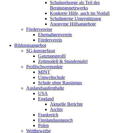
Schulseelsorge als Teil des
Beratungsnetzwerks
Konkrete Hilfe, auch im Notfall
Schulinterne Unterstützung
Anonyme Hilfsangebote
Fördervereine
Ehemaligenverein
Förderverein
Bildungsangebot
SG-kurzgefasst
Ganztagsprofil
Zeitmodell & Stundentafel
Profilschwerpunkte
MINT
Umweltschule
Schule ohne Rassismus
Auslandsaufenthalte
USA
England
Aktuelle Berichte
Archiv
Frankreich
Finnlandaustausch
Polen
Wettbewerbe