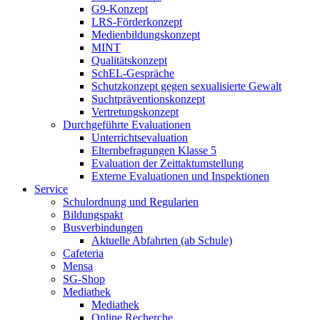
G9-Konzept
LRS-Förderkonzept
Medienbildungskonzept
MINT
Qualitätskonzept
SchEL-Gespräche
Schutzkonzept gegen sexualisierte Gewalt
Suchtpräventionskonzept
Vertretungskonzept
Durchgeführte Evaluationen
Unterrichtsevaluation
Elternbefragungen Klasse 5
Evaluation der Zeittaktumstellung
Externe Evaluationen und Inspektionen
Service
Schulordnung und Regularien
Bildungspakt
Busverbindungen
Aktuelle Abfahrten (ab Schule)
Cafeteria
Mensa
SG-Shop
Mediathek
Mediathek
Online Recherche