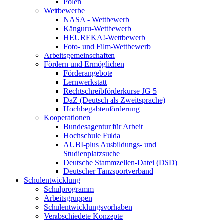
Polen
Wettbewerbe
NASA - Wettbewerb
Känguru-Wettbewerb
HEUREKA!-Wettbewerb
Foto- und Film-Wettbewerb
Arbeitsgemeinschaften
Fördern und Ermöglichen
Förderangebote
Lernwerkstatt
Rechtschreibförderkurse JG 5
DaZ (Deutsch als Zweitsprache)
Hochbegabtenförderung
Kooperationen
Bundesagentur für Arbeit
Hochschule Fulda
AUBI-plus Ausbildungs- und
Studienplatzsuche
Deutsche Stammzellen-Datei (DSD)
Deutscher Tanzsportverband
Schulentwicklung
Schulprogramm
Arbeitsgruppen
Schulentwicklungsvorhaben
Verabschiedete Konzepte