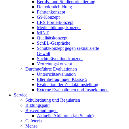
Berufs- und Studienorientierung
Demokratiebildung
Fahrtenkonzept
G9-Konzept
LRS-Förderkonzept
Medienbildungskonzept
MINT
Qualitätskonzept
SchEL-Gespräche
Schutzkonzept gegen sexualisierte
Gewalt
Suchtpräventionskonzept
Vertretungskonzept
Durchgeführte Evaluationen
Unterrichtsevaluation
Elternbefragungen Klasse 5
Evaluation der Zeittaktumstellung
Externe Evaluationen und Inspektionen
Service
Schulordnung und Regularien
Bildungspakt
Busverbindungen
Aktuelle Abfahrten (ab Schule)
Cafeteria
Mensa