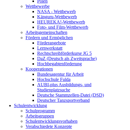
Polen
Wettbewerbe
NASA - Wettbewerb
Känguru-Wettbewerb
HEUREKA!-Wettbewerb
Foto- und Film-Wettbewerb
Arbeitsgemeinschaften
Fördern und Ermöglichen
Förderangebote
Lernwerkstatt
Rechtschreibförderkurse JG 5
DaZ (Deutsch als Zweitsprache)
Hochbegabtenförderung
Kooperationen
Bundesagentur für Arbeit
Hochschule Fulda
AUBI-plus Ausbildungs- und
Studienplatzsuche
Deutsche Stammzellen-Datei (DSD)
Deutscher Tanzsportverband
Schulentwicklung
Schulprogramm
Arbeitsgruppen
Schulentwicklungsvorhaben
Verabschiedete Konzepte