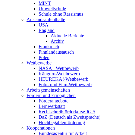
MINT
Umweltschule
Schule ohne Rassismus
Auslandsaufenthalte
USA
England
Aktuelle Berichte
Archiv
Frankreich
Finnlandaustausch
Polen
Wettbewerbe
NASA - Wettbewerb
Känguru-Wettbewerb
HEUREKA!-Wettbewerb
Foto- und Film-Wettbewerb
Arbeitsgemeinschaften
Fördern und Ermöglichen
Förderangebote
Lernwerkstatt
Rechtschreibförderkurse JG 5
DaZ (Deutsch als Zweitsprache)
Hochbegabtenförderung
Kooperationen
Bundesagentur für Arbeit