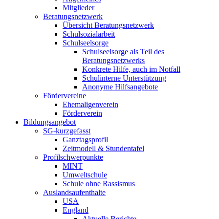
Mitglieder
Beratungsnetzwerk
Übersicht Beratungsnetzwerk
Schulsozialarbeit
Schulseelsorge
Schulseelsorge als Teil des
Beratungsnetzwerks
Konkrete Hilfe, auch im Notfall
Schulinterne Unterstützung
Anonyme Hilfsangebote
Fördervereine
Ehemaligenverein
Förderverein
Bildungsangebot
SG-kurzgefasst
Ganztagsprofil
Zeitmodell & Stundentafel
Profilschwerpunkte
MINT
Umweltschule
Schule ohne Rassismus
Auslandsaufenthalte
USA
England
Aktuelle Berichte