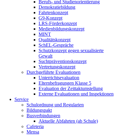
Berufs- und Studienorientierung
Demokratiebildung
Fahrtenkonzept
G9-Konzept
LRS-Förderkonzept
Medienbildungskonzept
MINT
Qualitätskonzept
SchEL-Gespräche
Schutzkonzept gegen sexualisierte
Gewalt
Suchtpräventionskonzept
Vertretungskonzept
Durchgeführte Evaluationen
Unterrichtsevaluation
Elternbefragungen Klasse 5
Evaluation der Zeittaktumstellung
Externe Evaluationen und Inspektionen
Service
Schulordnung und Regularien
Bildungspakt
Busverbindungen
Aktuelle Abfahrten (ab Schule)
Cafeteria
Mensa