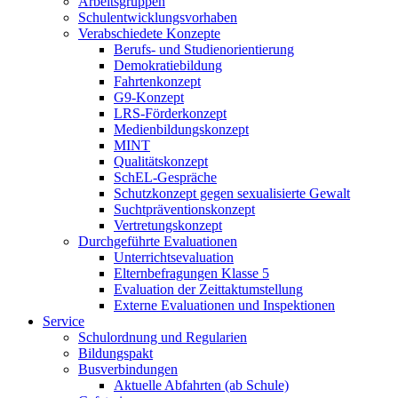
Arbeitsgruppen
Schulentwicklungsvorhaben
Verabschiedete Konzepte
Berufs- und Studienorientierung
Demokratiebildung
Fahrtenkonzept
G9-Konzept
LRS-Förderkonzept
Medienbildungskonzept
MINT
Qualitätskonzept
SchEL-Gespräche
Schutzkonzept gegen sexualisierte Gewalt
Suchtpräventionskonzept
Vertretungskonzept
Durchgeführte Evaluationen
Unterrichtsevaluation
Elternbefragungen Klasse 5
Evaluation der Zeittaktumstellung
Externe Evaluationen und Inspektionen
Service
Schulordnung und Regularien
Bildungspakt
Busverbindungen
Aktuelle Abfahrten (ab Schule)