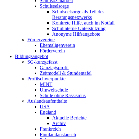
Schulsozialarbeit
Schulseelsorge
Schulseelsorge als Teil des
Beratungsnetzwerks
Konkrete Hilfe, auch im Notfall
Schulinterne Unterstützung
Anonyme Hilfsangebote
Fördervereine
Ehemaligenverein
Förderverein
Bildungsangebot
SG-kurzgefasst
Ganztagsprofil
Zeitmodell & Stundentafel
Profilschwerpunkte
MINT
Umweltschule
Schule ohne Rassismus
Auslandsaufenthalte
USA
England
Aktuelle Berichte
Archiv
Frankreich
Finnlandaustausch