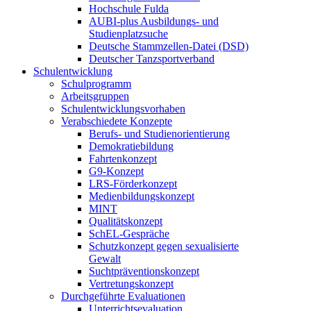
Hochschule Fulda
AUBI-plus Ausbildungs- und
Studienplatzsuche
Deutsche Stammzellen-Datei (DSD)
Deutscher Tanzsportverband
Schulentwicklung
Schulprogramm
Arbeitsgruppen
Schulentwicklungsvorhaben
Verabschiedete Konzepte
Berufs- und Studienorientierung
Demokratiebildung
Fahrtenkonzept
G9-Konzept
LRS-Förderkonzept
Medienbildungskonzept
MINT
Qualitätskonzept
SchEL-Gespräche
Schutzkonzept gegen sexualisierte
Gewalt
Suchtpräventionskonzept
Vertretungskonzept
Durchgeführte Evaluationen
Unterrichtsevaluation