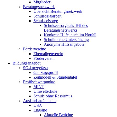
Mitglieder
Beratungsnetzwerk
Übersicht Beratungsnetzwerk
Schulsozialarbeit
Schulseelsorge
Schulseelsorge als Teil des
Beratungsnetzwerks
Konkrete Hilfe, auch im Notfall
Schulinterne Unterstützung
Anonyme Hilfsangebote
Fördervereine
Ehemaligenverein
Förderverein
Bildungsangebot
SG-kurzgefasst
Ganztagsprofil
Zeitmodell & Stundentafel
Profilschwerpunkte
MINT
Umweltschule
Schule ohne Rassismus
Auslandsaufenthalte
USA
England
Aktuelle Berichte