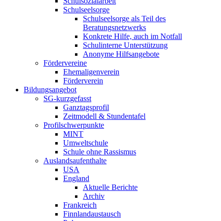
Schulsozialarbeit
Schulseelsorge
Schulseelsorge als Teil des
Beratungsnetzwerks
Konkrete Hilfe, auch im Notfall
Schulinterne Unterstützung
Anonyme Hilfsangebote
Fördervereine
Ehemaligenverein
Förderverein
Bildungsangebot
SG-kurzgefasst
Ganztagsprofil
Zeitmodell & Stundentafel
Profilschwerpunkte
MINT
Umweltschule
Schule ohne Rassismus
Auslandsaufenthalte
USA
England
Aktuelle Berichte
Archiv
Frankreich
Finnlandaustausch