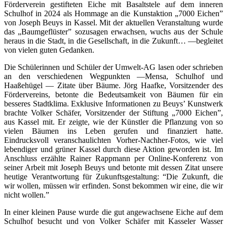
Förderverein gestifteten Eiche mit Basaltstele auf dem inneren
Schulhof in 2024 als Hommage an die Kunstaktion „7000 Eichen”
von Joseph Beuys in Kassel. Mit der aktuellen Veranstaltung wurde
das „Baumgeflüster” sozusagen erwachsen, wuchs aus der Schule
heraus in die Stadt, in die Gesellschaft, in die Zukunft… —begleitet
von vielen guten Gedanken.
Die Schülerinnen und Schüler der Umwelt-AG lasen oder schrieben
an den verschiedenen Wegpunkten —Mensa, Schulhof und
Haaßehügel — Zitate über Bäume. Jörg Haafke, Vorsitzender des
Fördervereins, betonte die Bedeutsamkeit von Bäumen für ein
besseres Stadtklima. Exklusive Informationen zu Beuys’ Kunstwerk
brachte Volker Schäfer, Vorsitzender der Stiftung „7000 Eichen”,
aus Kassel mit. Er zeigte, wie der Künstler die Pflanzung von so
vielen Bäumen ins Leben gerufen und finanziert hatte.
Eindrucksvoll veranschaulichten Vorher-Nachher-Fotos, wie viel
lebendiger und grüner Kassel durch diese Aktion geworden ist. Im
Anschluss erzählte Rainer Rappmann per Online-Konferenz von
seiner Arbeit mit Joseph Beuys und betonte mit dessen Zitat unsere
heutige Verantwortung für Zukunftsgestaltung: “Die Zukunft, die
wir wollen, müssen wir erfinden. Sonst bekommen wir eine, die wir
nicht wollen.”
In einer kleinen Pause wurde die gut angewachsene Eiche auf dem
Schulhof besucht und von Volker Schäfer mit Kasseler Wasser