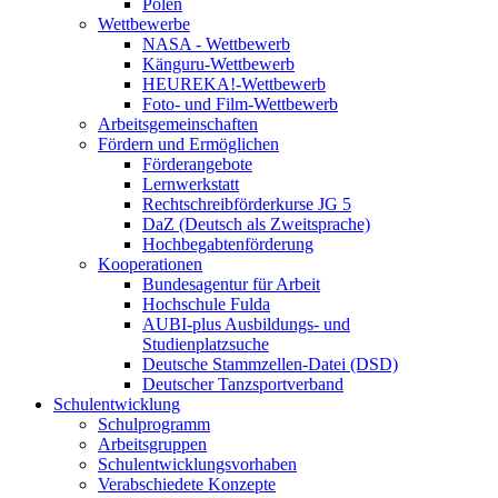
Polen
Wettbewerbe
NASA - Wettbewerb
Känguru-Wettbewerb
HEUREKA!-Wettbewerb
Foto- und Film-Wettbewerb
Arbeitsgemeinschaften
Fördern und Ermöglichen
Förderangebote
Lernwerkstatt
Rechtschreibförderkurse JG 5
DaZ (Deutsch als Zweitsprache)
Hochbegabtenförderung
Kooperationen
Bundesagentur für Arbeit
Hochschule Fulda
AUBI-plus Ausbildungs- und
Studienplatzsuche
Deutsche Stammzellen-Datei (DSD)
Deutscher Tanzsportverband
Schulentwicklung
Schulprogramm
Arbeitsgruppen
Schulentwicklungsvorhaben
Verabschiedete Konzepte