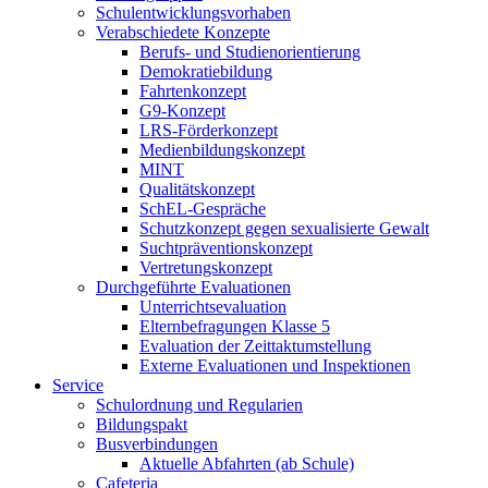
Schulentwicklungsvorhaben
Verabschiedete Konzepte
Berufs- und Studienorientierung
Demokratiebildung
Fahrtenkonzept
G9-Konzept
LRS-Förderkonzept
Medienbildungskonzept
MINT
Qualitätskonzept
SchEL-Gespräche
Schutzkonzept gegen sexualisierte Gewalt
Suchtpräventionskonzept
Vertretungskonzept
Durchgeführte Evaluationen
Unterrichtsevaluation
Elternbefragungen Klasse 5
Evaluation der Zeittaktumstellung
Externe Evaluationen und Inspektionen
Service
Schulordnung und Regularien
Bildungspakt
Busverbindungen
Aktuelle Abfahrten (ab Schule)
Cafeteria