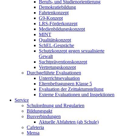
Berufs- und Studienorientierung
Demokratiebildung
Fahrtenkonzept
G9-Konzept
LRS-Förderkonzept
Medienbildungskonzept
MINT
Qualitätskonzept
SchEL-Gespräche
Schutzkonzept gegen sexualisierte
Gewalt
Suchtpräventionskonzept
Vertretungskonzept
Durchgeführte Evaluationen
Unterrichtsevaluation
Elternbefragungen Klasse 5
Evaluation der Zeittaktumstellung
Externe Evaluationen und Inspektionen
Service
Schulordnung und Regularien
Bildungspakt
Busverbindungen
Aktuelle Abfahrten (ab Schule)
Cafeteria
Mensa