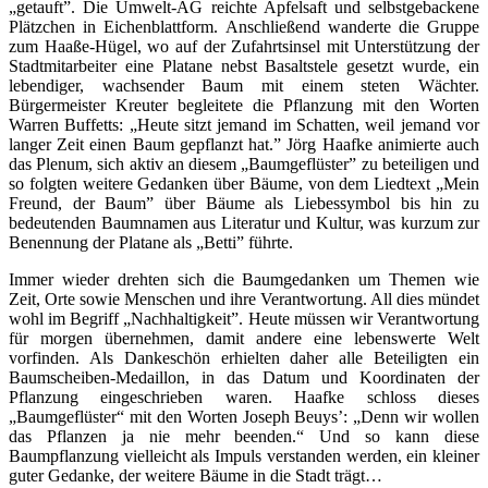
„getauft”. Die Umwelt-AG reichte Apfelsaft und selbstgebackene
Plätzchen in Eichenblattform. Anschließend wanderte die Gruppe
zum Haaße-Hügel, wo auf der Zufahrtsinsel mit Unterstützung der
Stadtmitarbeiter eine Platane nebst Basaltstele gesetzt wurde, ein
lebendiger, wachsender Baum mit einem steten Wächter.
Bürgermeister Kreuter begleitete die Pflanzung mit den Worten
Warren Buffetts: „Heute sitzt jemand im Schatten, weil jemand vor
langer Zeit einen Baum gepflanzt hat.” Jörg Haafke animierte auch
das Plenum, sich aktiv an diesem „Baumgeflüster” zu beteiligen und
so folgten weitere Gedanken über Bäume, von dem Liedtext „Mein
Freund, der Baum” über Bäume als Liebessymbol bis hin zu
bedeutenden Baumnamen aus Literatur und Kultur, was kurzum zur
Benennung der Platane als „Betti” führte.
Immer wieder drehten sich die Baumgedanken um Themen wie
Zeit, Orte sowie Menschen und ihre Verantwortung. All dies mündet
wohl im Begriff „Nachhaltigkeit”. Heute müssen wir Verantwortung
für morgen übernehmen, damit andere eine lebenswerte Welt
vorfinden. Als Dankeschön erhielten daher alle Beteiligten ein
Baumscheiben-Medaillon, in das Datum und Koordinaten der
Pflanzung eingeschrieben waren. Haafke schloss dieses
„Baumgeflüster“ mit den Worten Joseph Beuys’: „Denn wir wollen
das Pflanzen ja nie mehr beenden.“ Und so kann diese
Baumpflanzung vielleicht als Impuls verstanden werden, ein kleiner
guter Gedanke, der weitere Bäume in die Stadt trägt…