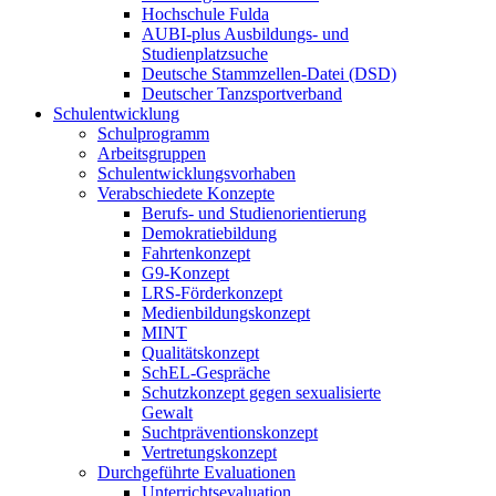
Hochschule Fulda
AUBI-plus Ausbildungs- und
Studienplatzsuche
Deutsche Stammzellen-Datei (DSD)
Deutscher Tanzsportverband
Schulentwicklung
Schulprogramm
Arbeitsgruppen
Schulentwicklungsvorhaben
Verabschiedete Konzepte
Berufs- und Studienorientierung
Demokratiebildung
Fahrtenkonzept
G9-Konzept
LRS-Förderkonzept
Medienbildungskonzept
MINT
Qualitätskonzept
SchEL-Gespräche
Schutzkonzept gegen sexualisierte
Gewalt
Suchtpräventionskonzept
Vertretungskonzept
Durchgeführte Evaluationen
Unterrichtsevaluation