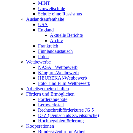
MINT
Umweltschule
Schule ohne Rassismus
Auslandsaufenthalte
USA
England
Aktuelle Berichte
Archiv
Frankreich
Finnlandaustausch
Polen
Wettbewerbe
NASA - Wettbewerb
Känguru-Wettbewerb
HEUREKA!-Wettbewerb
Foto- und Film-Wettbewerb
Arbeitsgemeinschaften
Fördern und Ermöglichen
Förderangebote
Lernwerkstatt
Rechtschreibförderkurse JG 5
DaZ (Deutsch als Zweitsprache)
Hochbegabtenförderung
Kooperationen
Bundesagentur für Arbeit