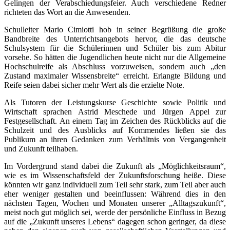
Gelingen der Verabschiedungsfeier. Auch verschiedene Redner
richteten das Wort an die Anwesenden.
Schulleiter Mario Cimiotti hob in seiner Begrüßung die große
Bandbreite des Unterrichtsangebots hervor, die das deutsche
Schulsystem für die Schülerinnen und Schüler bis zum Abitur
vorsehe. So hätten die Jugendlichen heute nicht nur die Allgemeine
Hochschulreife als Abschluss vorzuweisen, sondern auch „den
Zustand maximaler Wissensbreite“ erreicht. Erlangte Bildung und
Reife seien dabei sicher mehr Wert als die erzielte Note.
Als Tutoren der Leistungskurse Geschichte sowie Politik und
Wirtschaft sprachen Astrid Meschede und Jürgen Appel zur
Festgesellschaft. An einem Tag im Zeichen des Rückblicks auf die
Schulzeit und des Ausblicks auf Kommendes ließen sie das
Publikum an ihren Gedanken zum Verhältnis von Vergangenheit
und Zukunft teilhaben.
Im Vordergrund stand dabei die Zukunft als „Möglichkeitsraum“,
wie es im Wissenschaftsfeld der Zukunftsforschung heiße. Diese
könnten wir ganz individuell zum Teil sehr stark, zum Teil aber auch
eher weniger gestalten und beeinflussen: Während dies in den
nächsten Tagen, Wochen und Monaten unserer „Alltagszukunft“,
meist noch gut möglich sei, werde der persönliche Einfluss in Bezug
auf die „Zukunft unseres Lebens“ dagegen schon geringer, da diese