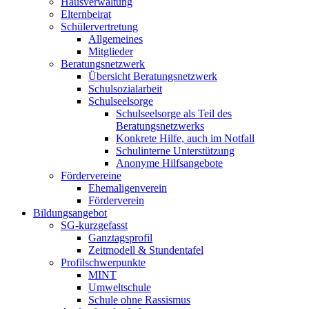
Hausverwaltung
Elternbeirat
Schülervertretung
Allgemeines
Mitglieder
Beratungsnetzwerk
Übersicht Beratungsnetzwerk
Schulsozialarbeit
Schulseelsorge
Schulseelsorge als Teil des
Beratungsnetzwerks
Konkrete Hilfe, auch im Notfall
Schulinterne Unterstützung
Anonyme Hilfsangebote
Fördervereine
Ehemaligenverein
Förderverein
Bildungsangebot
SG-kurzgefasst
Ganztagsprofil
Zeitmodell & Stundentafel
Profilschwerpunkte
MINT
Umweltschule
Schule ohne Rassismus