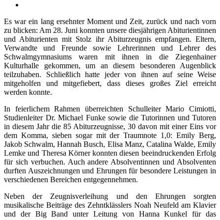
Es war ein lang ersehnter Moment und Zeit, zurück und nach vorn
zu blicken: Am 28. Juni konnten unsere diesjährigen Abiturientinnen
und Abiturienten mit Stolz ihr Abiturzeugnis empfangen. Eltern,
Verwandte und Freunde sowie Lehrerinnen und Lehrer des
Schwalmgymnasiums waren mit ihnen in die Ziegenhainer
Kulturhalle gekommen, um an diesem besonderen Augenblick
teilzuhaben. Schließlich hatte jeder von ihnen auf seine Weise
mitgeholfen und mitgefiebert, dass dieses großes Ziel erreicht
werden konnte.
In feierlichem Rahmen überreichten Schulleiter Mario Cimiotti,
Studienleiter Dr. Michael Funke sowie die Tutorinnen und Tutoren
in diesem Jahr die 85 Abiturzeugnisse, 30 davon mit einer Eins vor
dem Komma, sieben sogar mit der Traumnote 1,0: Emily Berg,
Jakob Schwalm, Hannah Busch, Elisa Manz, Catalina Walde, Emily
Lemke und Theresa Körner konnten diesen beeindruckenden Erfolg
für sich verbuchen. Auch andere Absolventinnen und Absolventen
durften Auszeichnungen und Ehrungen für besondere Leistungen in
verschiedenen Bereichen entgegennehmen.
Neben der Zeugnisverleihung und den Ehrungen sorgten
musikalische Beiträge des Zehntklässlers Noah Neufeld am Klavier
und der Big Band unter Leitung von Hanna Kunkel für das