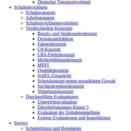
Deutscher Tanzsportverband
Schulentwicklung
Schulprogramm
Arbeitsgruppen
Schulentwicklungsvorhaben
Verabschiedete Konzepte
Berufs- und Studienorientierung
Demokratiebildung
Fahrtenkonzept
G9-Konzept
LRS-Förderkonzept
Medienbildungskonzept
MINT
Qualitätskonzept
SchEL-Gespräche
Schutzkonzept gegen sexualisierte Gewalt
Suchtpräventionskonzept
Vertretungskonzept
Durchgeführte Evaluationen
Unterrichtsevaluation
Elternbefragungen Klasse 5
Evaluation der Zeittaktumstellung
Externe Evaluationen und Inspektionen
Service
Schulordnung und Regularien