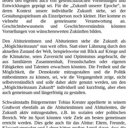
neben den eigenen auch von gesellschaftlichen Vorstellungen und
Entwicklungen geprägt sei. Für die „Zukunft unserer Epoche“, in
deren Kontext unsere individuelle Zukunft stehe, sei der
Gestaltungsspielraum als Einzelperson noch kleiner. Hier komme es
vielmehr auf die gemeinsame Verantwortung an.
Geschichtsbewusstsein und Geschichtsverständnis könnten
Vorstellungen von wünschenswerten Zukünften bilden.
Den Abiturientinnen und Abiturienten stehe die Zukunft als
„Möglichkeitsraum“ nun weit offen. Statt einer Lähmung durch den
aktuellen Zustand der Welt, beispielsweise mit Blick auf Kriege und
die Klimakrise, seien Zuversicht und Optimismus angebracht, die
aus familiärem Zusammenhalt, Freundschaften oder eigenen
Fähigkeiten und Talenten erwachsen könnten. Die Freiheit und die
Möglichkeit, die Demokratie mitzugestalten und die Politik
mitbestimmen zu können, sei, wie die Vergangenheit zeige, nicht
selbstverständlich und solle daher aktiv genutzt werden, um den
„Möglichkeitsraum Zukunft“ individuell und kurzfristig, aber eben
auch gemeinsam und längerfristig zu gestalten.
Schwalmstadts Bürgermeister Tobias Kreuter appellierte in seinem
Grußwort ebenfalls an die Abiturientinnen und Abiturienten, die
Zukunft aktiv mitzugestalten, z.B. im sozialen oder politischen
Bereich. Wie im Sport könnten viele Ziele am besten gemeinsam
erreicht werden. Dies gelte auch für das Abitur: Eltern, Freunde,
Klassenkameraden und Lehrer hätten großen Anteil daran, dass die