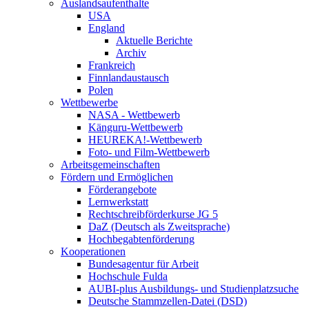
Auslandsaufenthalte
USA
England
Aktuelle Berichte
Archiv
Frankreich
Finnlandaustausch
Polen
Wettbewerbe
NASA - Wettbewerb
Känguru-Wettbewerb
HEUREKA!-Wettbewerb
Foto- und Film-Wettbewerb
Arbeitsgemeinschaften
Fördern und Ermöglichen
Förderangebote
Lernwerkstatt
Rechtschreibförderkurse JG 5
DaZ (Deutsch als Zweitsprache)
Hochbegabtenförderung
Kooperationen
Bundesagentur für Arbeit
Hochschule Fulda
AUBI-plus Ausbildungs- und Studienplatzsuche
Deutsche Stammzellen-Datei (DSD)