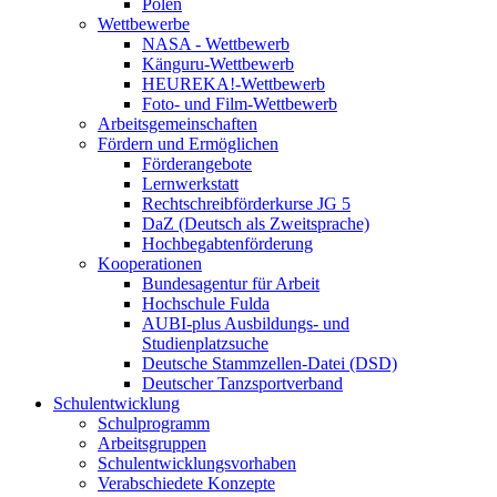
Polen
Wettbewerbe
NASA - Wettbewerb
Känguru-Wettbewerb
HEUREKA!-Wettbewerb
Foto- und Film-Wettbewerb
Arbeitsgemeinschaften
Fördern und Ermöglichen
Förderangebote
Lernwerkstatt
Rechtschreibförderkurse JG 5
DaZ (Deutsch als Zweitsprache)
Hochbegabtenförderung
Kooperationen
Bundesagentur für Arbeit
Hochschule Fulda
AUBI-plus Ausbildungs- und
Studienplatzsuche
Deutsche Stammzellen-Datei (DSD)
Deutscher Tanzsportverband
Schulentwicklung
Schulprogramm
Arbeitsgruppen
Schulentwicklungsvorhaben
Verabschiedete Konzepte