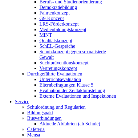
Berufs- und Studienorientierung
Demokratiebildung
Fahrtenkonzept
G9-Konzept
LRS-Förderkonzept
Medienbildungskonzept
MINT
Qualitätskonzept
SchEL-Gespräche
Schutzkonzept gegen sexualisierte
Gewalt
Suchtpräventionskonzept
Vertretungskonzept
Durchgeführte Evaluationen
Unterrichtsevaluation
Elternbefragungen Klasse 5
Evaluation der Zeittaktumstellung
Externe Evaluationen und Inspektionen
Service
Schulordnung und Regularien
Bildungspakt
Busverbindungen
Aktuelle Abfahrten (ab Schule)
Cafeteria
Mensa