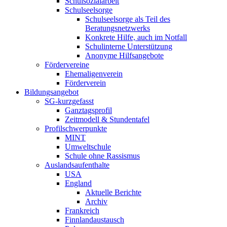
Schulsozialarbeit
Schulseelsorge
Schulseelsorge als Teil des
Beratungsnetzwerks
Konkrete Hilfe, auch im Notfall
Schulinterne Unterstützung
Anonyme Hilfsangebote
Fördervereine
Ehemaligenverein
Förderverein
Bildungsangebot
SG-kurzgefasst
Ganztagsprofil
Zeitmodell & Stundentafel
Profilschwerpunkte
MINT
Umweltschule
Schule ohne Rassismus
Auslandsaufenthalte
USA
England
Aktuelle Berichte
Archiv
Frankreich
Finnlandaustausch