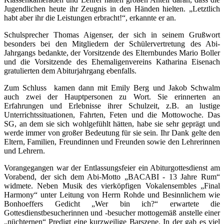
Jugendlichen heute ihr Zeugnis in den Händen hielten. „Letztlich
habt aber ihr die Leistungen erbracht!“, erkannte er an.
Schulsprecher Thomas Aigenser, der sich in seinem Grußwort
besonders bei den Mitgliedern der Schülervertretung des Abi-
Jahrgangs bedankte, der Vorsitzende des Elternbundes Mario Boller
und die Vorsitzende des Ehemaligenvereins Katharina Eisenach
gratulierten dem Abiturjahrgang ebenfalls.
Zum Schluss kamen dann mit Emily Berg und Jakob Schwalm
auch zwei der Hauptpersonen zu Wort. Sie erinnerten an
Erfahrungen und Erlebnisse ihrer Schulzeit, z.B. an lustige
Unterrichtssituationen, Fahrten, Feten und die Mottowoche. Das
SG, an dem sie sich wohlgefühlt hätten, habe sie sehr geprägt und
werde immer von großer Bedeutung für sie sein. Ihr Dank gelte den
Eltern, Familien, Freundinnen und Freunden sowie den Lehrerinnen
und Lehrern.
Vorangegangen war der Entlassungsfeier ein Abiturgottesdienst am
Vorabend, der sich dem Abi-Motto „BACABI - 13 Jahre Rum“
widmete. Neben Musik des vierköpfigen Vokalensembles „Final
Harmony“ unter Leitung von Herrn Rohde und Besinnlichem wie
Bonhoeffers Gedicht „Wer bin ich?“ erwartete die
Gottesdienstbesucherinnen und -besucher mottogemäß anstelle einer
„nüchternen“ Predigt eine kurzweilige Barszene. In der gab es viel