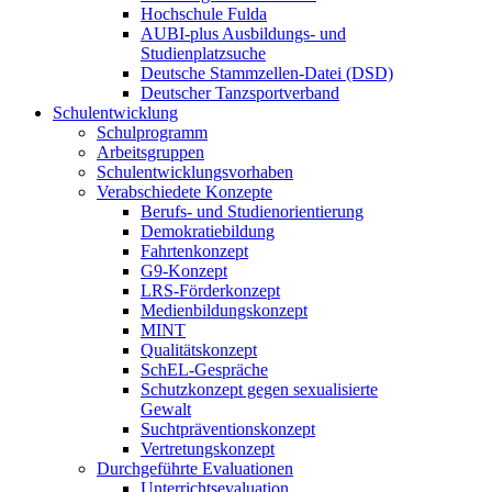
Hochschule Fulda
AUBI-plus Ausbildungs- und
Studienplatzsuche
Deutsche Stammzellen-Datei (DSD)
Deutscher Tanzsportverband
Schulentwicklung
Schulprogramm
Arbeitsgruppen
Schulentwicklungsvorhaben
Verabschiedete Konzepte
Berufs- und Studienorientierung
Demokratiebildung
Fahrtenkonzept
G9-Konzept
LRS-Förderkonzept
Medienbildungskonzept
MINT
Qualitätskonzept
SchEL-Gespräche
Schutzkonzept gegen sexualisierte
Gewalt
Suchtpräventionskonzept
Vertretungskonzept
Durchgeführte Evaluationen
Unterrichtsevaluation