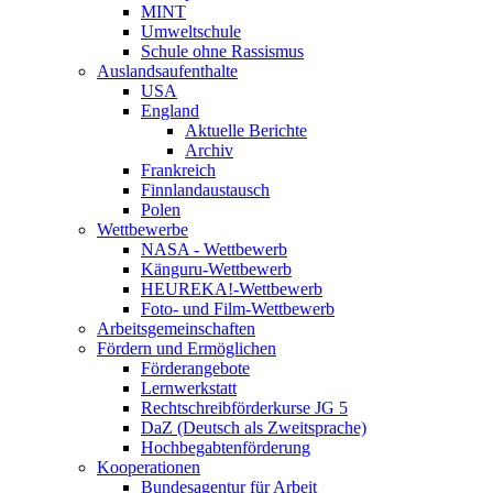
MINT
Umweltschule
Schule ohne Rassismus
Auslandsaufenthalte
USA
England
Aktuelle Berichte
Archiv
Frankreich
Finnlandaustausch
Polen
Wettbewerbe
NASA - Wettbewerb
Känguru-Wettbewerb
HEUREKA!-Wettbewerb
Foto- und Film-Wettbewerb
Arbeitsgemeinschaften
Fördern und Ermöglichen
Förderangebote
Lernwerkstatt
Rechtschreibförderkurse JG 5
DaZ (Deutsch als Zweitsprache)
Hochbegabtenförderung
Kooperationen
Bundesagentur für Arbeit