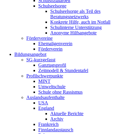
Schulsozialarbeit
Schulseelsorge
Schulseelsorge als Teil des
Beratungsnetzwerks
Konkrete Hilfe, auch im Notfall
Schulinterne Unterstützung
Anonyme Hilfsangebote
Fördervereine
Ehemaligenverein
Förderverein
Bildungsangebot
SG-kurzgefasst
Ganztagsprofil
Zeitmodell & Stundentafel
Profilschwerpunkte
MINT
Umweltschule
Schule ohne Rassismus
Auslandsaufenthalte
USA
England
Aktuelle Berichte
Archiv
Frankreich
Finnlandaustausch