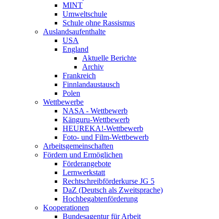
MINT
Umweltschule
Schule ohne Rassismus
Auslandsaufenthalte
USA
England
Aktuelle Berichte
Archiv
Frankreich
Finnlandaustausch
Polen
Wettbewerbe
NASA - Wettbewerb
Känguru-Wettbewerb
HEUREKA!-Wettbewerb
Foto- und Film-Wettbewerb
Arbeitsgemeinschaften
Fördern und Ermöglichen
Förderangebote
Lernwerkstatt
Rechtschreibförderkurse JG 5
DaZ (Deutsch als Zweitsprache)
Hochbegabtenförderung
Kooperationen
Bundesagentur für Arbeit