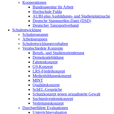
Kooperationen
Bundesagentur für Arbeit
Hochschule Fulda
AUBI-plus Ausbildungs- und Studienplatzsuche
Deutsche Stammzellen-Datei (DSD)
Deutscher Tanzsportverband
Schulentwicklung
Schulprogramm
Arbeitsgruppen
Schulentwicklungsvorhaben
Verabschiedete Konzepte
Berufs- und Studienorientierung
Demokratiebildung
Fahrtenkonzept
G9-Konzept
LRS-Förderkonzept
Medienbildungskonzept
MINT
Qualitätskonzept
SchEL-Gespräche
Schutzkonzept gegen sexualisierte Gewalt
Suchtpräventionskonzept
Vertretungskonzept
Durchgeführte Evaluationen
Unterrichtsevaluation