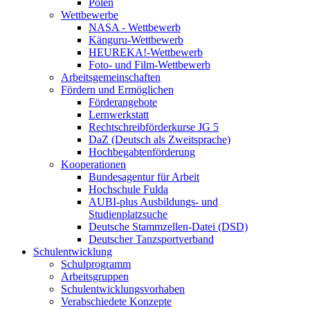
Polen
Wettbewerbe
NASA - Wettbewerb
Känguru-Wettbewerb
HEUREKA!-Wettbewerb
Foto- und Film-Wettbewerb
Arbeitsgemeinschaften
Fördern und Ermöglichen
Förderangebote
Lernwerkstatt
Rechtschreibförderkurse JG 5
DaZ (Deutsch als Zweitsprache)
Hochbegabtenförderung
Kooperationen
Bundesagentur für Arbeit
Hochschule Fulda
AUBI-plus Ausbildungs- und
Studienplatzsuche
Deutsche Stammzellen-Datei (DSD)
Deutscher Tanzsportverband
Schulentwicklung
Schulprogramm
Arbeitsgruppen
Schulentwicklungsvorhaben
Verabschiedete Konzepte