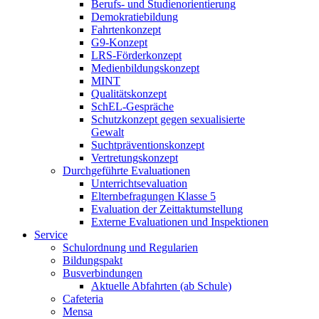
Berufs- und Studienorientierung
Demokratiebildung
Fahrtenkonzept
G9-Konzept
LRS-Förderkonzept
Medienbildungskonzept
MINT
Qualitätskonzept
SchEL-Gespräche
Schutzkonzept gegen sexualisierte
Gewalt
Suchtpräventionskonzept
Vertretungskonzept
Durchgeführte Evaluationen
Unterrichtsevaluation
Elternbefragungen Klasse 5
Evaluation der Zeittaktumstellung
Externe Evaluationen und Inspektionen
Service
Schulordnung und Regularien
Bildungspakt
Busverbindungen
Aktuelle Abfahrten (ab Schule)
Cafeteria
Mensa