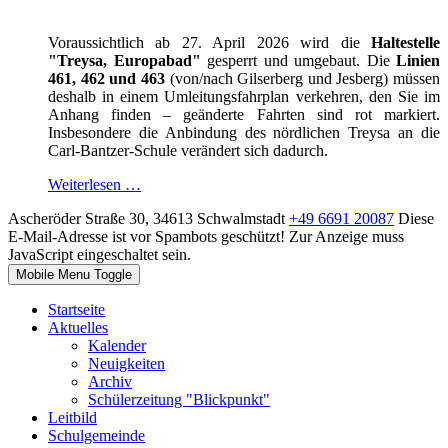
Voraussichtlich ab 27. April 2026 wird die
Haltestelle
"Treysa, Europabad"
gesperrt und umgebaut. Die
Linien
461, 462 und 463
(von/nach Gilserberg und Jesberg) müssen
deshalb in einem Umleitungsfahrplan verkehren, den Sie im
Anhang finden – geänderte Fahrten sind rot markiert.
Insbesondere die Anbindung des nördlichen Treysa an die
Carl-Bantzer-Schule verändert sich dadurch.
Weiterlesen …
Ascheröder Straße 30, 34613 Schwalmstadt
+49 6691 20087
Diese
E-Mail-Adresse ist vor Spambots geschützt! Zur Anzeige muss
JavaScript eingeschaltet sein.
Mobile Menu Toggle
Startseite
Aktuelles
Kalender
Neuigkeiten
Archiv
Schülerzeitung "Blickpunkt"
Leitbild
Schulgemeinde