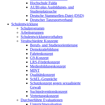
Hochschule Fulda
AUBI-plus Ausbildungs- und
Studienplatzsuche
Deutsche Stammzellen-Datei (DSD)
Deutscher Tanzsportverband
Schulentwicklung
Schulprogramm
Arbeitsgruppen
Schulentwicklungsvorhaben
Verabschiedete Konzepte
Berufs- und Studienorientierung
Demokratiebildung
Fahrtenkonzept
G9-Konzept
LRS-Förderkonzept
Medienbildungskonzept
MINT
Qualitätskonzept
SchEL-Gespräche
Schutzkonzept gegen sexualisierte
Gewalt
Suchtpräventionskonzept
Vertretungskonzept
Durchgeführte Evaluationen
Unterrichtsevaluation