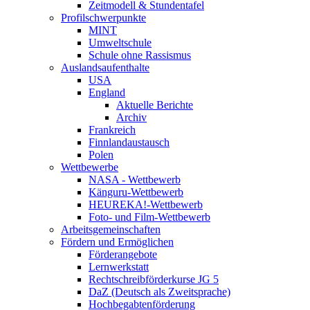
Zeitmodell & Stundentafel
Profilschwerpunkte
MINT
Umweltschule
Schule ohne Rassismus
Auslandsaufenthalte
USA
England
Aktuelle Berichte
Archiv
Frankreich
Finnlandaustausch
Polen
Wettbewerbe
NASA - Wettbewerb
Känguru-Wettbewerb
HEUREKA!-Wettbewerb
Foto- und Film-Wettbewerb
Arbeitsgemeinschaften
Fördern und Ermöglichen
Förderangebote
Lernwerkstatt
Rechtschreibförderkurse JG 5
DaZ (Deutsch als Zweitsprache)
Hochbegabtenförderung