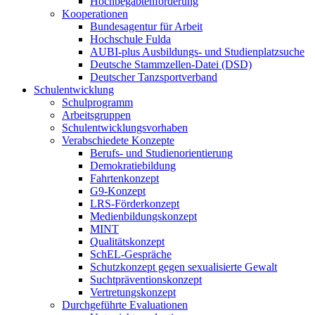
Hochbegabtenförderung
Kooperationen
Bundesagentur für Arbeit
Hochschule Fulda
AUBI-plus Ausbildungs- und Studienplatzsuche
Deutsche Stammzellen-Datei (DSD)
Deutscher Tanzsportverband
Schulentwicklung
Schulprogramm
Arbeitsgruppen
Schulentwicklungsvorhaben
Verabschiedete Konzepte
Berufs- und Studienorientierung
Demokratiebildung
Fahrtenkonzept
G9-Konzept
LRS-Förderkonzept
Medienbildungskonzept
MINT
Qualitätskonzept
SchEL-Gespräche
Schutzkonzept gegen sexualisierte Gewalt
Suchtpräventionskonzept
Vertretungskonzept
Durchgeführte Evaluationen