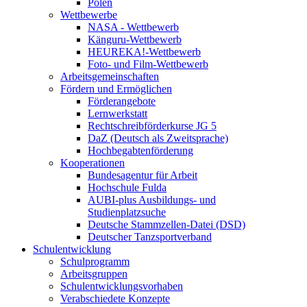
Polen
Wettbewerbe
NASA - Wettbewerb
Känguru-Wettbewerb
HEUREKA!-Wettbewerb
Foto- und Film-Wettbewerb
Arbeitsgemeinschaften
Fördern und Ermöglichen
Förderangebote
Lernwerkstatt
Rechtschreibförderkurse JG 5
DaZ (Deutsch als Zweitsprache)
Hochbegabtenförderung
Kooperationen
Bundesagentur für Arbeit
Hochschule Fulda
AUBI-plus Ausbildungs- und
Studienplatzsuche
Deutsche Stammzellen-Datei (DSD)
Deutscher Tanzsportverband
Schulentwicklung
Schulprogramm
Arbeitsgruppen
Schulentwicklungsvorhaben
Verabschiedete Konzepte