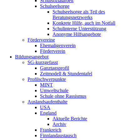
Schulsozialarbeit
Schulseelsorge
Schulseelsorge als Teil des
Beratungsnetzwerks
Konkrete Hilfe, auch im Notfall
Schulinterne Unterstützung
Anonyme Hilfsangebote
Fördervereine
Ehemaligenverein
Förderverein
Bildungsangebot
SG-kurzgefasst
Ganztagsprofil
Zeitmodell & Stundentafel
Profilschwerpunkte
MINT
Umweltschule
Schule ohne Rassismus
Auslandsaufenthalte
USA
England
Aktuelle Berichte
Archiv
Frankreich
Finnlandaustausch