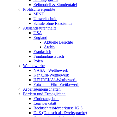
Zeitmodell & Stundentafel
Profilschwerpunkte
MINT
Umweltschule
Schule ohne Rassismus
Auslandsaufenthalte
USA
England
Aktuelle Berichte
Archiv
Frankreich
Finnlandaustausch
Polen
Wettbewerbe
NASA - Wettbewerb
Känguru-Wettbewerb
HEUREKA!-Wettbewerb
Foto- und Film-Wettbewerb
Arbeitsgemeinschaften
Fördern und Ermöglichen
Förderangebote
Lernwerkstatt
Rechtschreibförderkurse JG 5
DaZ (Deutsch als Zweitsprache)