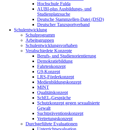
Hochschule Fulda
AUBI-plus Ausbildungs- und
Studienplatzsuche
Deutsche Stammzellen-Datei (DSD)
Deutscher Tanzsportverband
Schulentwicklung
Schulprogramm
Arbeitsgruppen
Schulentwicklungsvorhaben
Verabschiedete Konzepte
Berufs- und Studienorientierung
Demokratiebildung
Fahrtenkonzept
G9-Konzept
LRS-Förderkonzept
Medienbildungskonzept
MINT
Qualitätskonzept
SchEL-Gespräche
Schutzkonzept gegen sexualisierte
Gewalt
Suchtpräventionskonzept
Vertretungskonzept
Durchgeführte Evaluationen
Unterrichtsevaluation