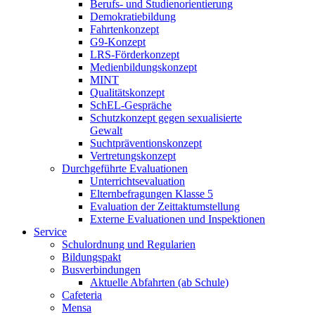
Berufs- und Studienorientierung
Demokratiebildung
Fahrtenkonzept
G9-Konzept
LRS-Förderkonzept
Medienbildungskonzept
MINT
Qualitätskonzept
SchEL-Gespräche
Schutzkonzept gegen sexualisierte
Gewalt
Suchtpräventionskonzept
Vertretungskonzept
Durchgeführte Evaluationen
Unterrichtsevaluation
Elternbefragungen Klasse 5
Evaluation der Zeittaktumstellung
Externe Evaluationen und Inspektionen
Service
Schulordnung und Regularien
Bildungspakt
Busverbindungen
Aktuelle Abfahrten (ab Schule)
Cafeteria
Mensa