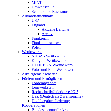
MINT
Umweltschule
Schule ohne Rassismus
Auslandsaufenthalte
USA
England
Aktuelle Berichte
Archiv
Frankreich
Finnlandaustausch
Polen
Wettbewerbe
NASA - Wettbewerb
Känguru-Wettbewerb
HEUREKA!-Wettbewerb
Foto- und Film-Wettbewerb
Arbeitsgemeinschaften
Fördern und Ermöglichen
Förderangebote
Lernwerkstatt
Rechtschreibförderkurse JG 5
DaZ (Deutsch als Zweitsprache)
Hochbegabtenförderung
Kooperationen
Bundesagentur für Arbeit