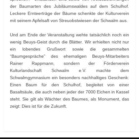
der Baumarten des Jubiläumswaldes auf dem Schulhof.
Leckere Ernteerträge der Bäume schenkte der Kulturverein
mit seinem Apfelsaft von Streuobstwiesen der Schwalm aus.
Und am Ende der Veranstaltung wehte tatsächlich noch ein
wenig Beuys-Geist durch die Blätter. Wir erhielten nicht nur
ein lobendes Grußwort sowie die gesammelten
“Baumgespräche” des ehemaligen Beuys-Mitarbeiters
Rainer Rappmann, sondern der Förderverein
Kulturlandschaft Schwalm e.V. machte dem
Schwalmgymnasium ein besonders nachhaltiges Geschenk:
Einen Baum für den Schulhof, begleitet von einer
Basaltsäule, die auch neben jeder der 7000 Eichen in Kassel
steht. Sie gilt als Wächter des Baumes, als Monument, das
zeigt: Dies ist für die Zukunft.
Vorheriger Beitrag: Spannender Wasserstoff-Workshop im Ch
Nächster Beitra
Zurück
Weiter