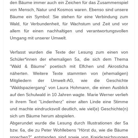
den Bäume immer auch ein Zeichen für das Zusammenspiel
von Mensch, Natur und Kosmos waren. Ebenso sind unsere
Bäume ein Symbol: Sie stehen für eine Verbindung zum
Wald, für Verbundenheit, für Wachstum und Zeit und vor
allem für einen nachhaltigen und verantwortungsvollen
Umgang mit unserer Umwelt.
Verfasst wurden die Texte der Lesung zum einen von
Schüler*innen der ehemaligen 5a, die sich dem Thema
“Wald & Bäume” poetisch mit Elfchen und Akrosticha
näherten. Weitere Texte stammten von (ehemaligen)
Mitgliedern der Umwelt-AG, wie die Geschichte
“Waldspaziergang” von Laura Hohmann, die einen Ausblick
auf den Schulwald in 10 Jahren wagte. Marie Werner verlieh
in ihrem Text “Lindenherz” einer alten Linde eine Stimme
und machte eindrucksvoll deutlich, wie viel(e) Geschichte(n)
sich um Bäume herum abspielen.
Abgerundet wurde die Lesung durch Illustrationen der 5a
bzw. 6a, die zu Peter Wohllebens “Hörst du, wie die Bäume
sprechen?” entstanden sind sowie von Kreidezeichnungen